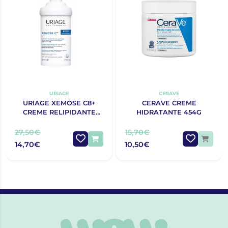
URIAGE
CERAVE
URIAGE XEMOSE C8+
CERAVE CREME
CREME RELIPIDANTE
HIDRATANTE 454G
ANTIPRURIDO 400ML
27,50€
15,70€
14,70€
10,50€