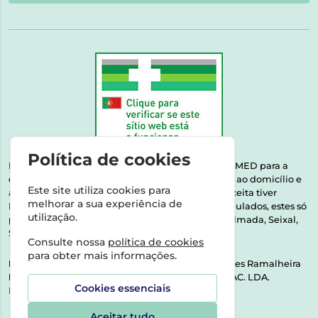
Política de cookies
Esta farmácia encontra-se autorizada pelo INFARMED para a
dispensa de medicamentos e produtos de saúde ao domicílio e
Este site utiliza cookies para
através da internet. Medicamentos | Se na sua receita tiver
melhorar a sua experiência de
MSRM, MNSRM, MSRMV ou Medicamentos Manipulados, estes só
utilização.
podem ser entregues nos seguintes concelhos: Almada, Seixal,
Sesimbra, Oeiras e Lisboa.
Consulte nossa
política de cookies
para obter mais informações.
Direção Técnica:
Dra. Raquel Alexandra Fernandes Ramalheira
NIPC:
513064133 | ASPAS E NÚMEROS SOC. FARMAC. LDA.
Cookies essenciais
Rua dos Castanheiros 5 AB Feijó2810-036 Almada
Aceitar tudo