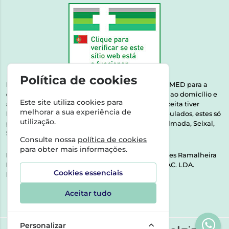
Política de cookies
Esta farmácia encontra-se autorizada pelo INFARMED para a
dispensa de medicamentos e produtos de saúde ao domicílio e
Este site utiliza cookies para
através da internet. Medicamentos | Se na sua receita tiver
melhorar a sua experiência de
MSRM, MNSRM, MSRMV ou Medicamentos Manipulados, estes só
utilização.
podem ser entregues nos seguintes concelhos: Almada, Seixal,
Sesimbra, Oeiras e Lisboa.
Consulte nossa
política de cookies
para obter mais informações.
Direção Técnica:
Dra. Raquel Alexandra Fernandes Ramalheira
NIPC:
513064133 | ASPAS E NÚMEROS SOC. FARMAC. LDA.
Cookies essenciais
Rua dos Castanheiros 5 AB Feijó2810-036 Almada
Aceitar tudo
Personalizar