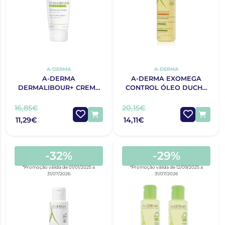
A-DERMA
A-DERMA
A-DERMA
A-DERMA EXOMEGA
DERMALIBOUR+ CREME
CONTROL ÓLEO DUCHE
BARREIRA 100 ml
EMOLIENTE 500 ML
16,85€
20,15€
11,29€
14,11€
-32%
-29%
*Promoção válida de 01/01/2025 a
*Promoção válida de 12/09/2025 a
31/07/2026
31/07/2026