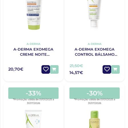
A-DERMA
A-DERMA
A-DERMA EXOMEGA
A-DERMA EXOMEGA
CREME NOITE
CONTROL BÁLSAMO
REPARADOR EMOLIENTE
EMOLIENTE 200 ML
200ML
21,50€
20,70€
14,57€
-33%
-30%
*Promoção válida de 01/01/2025 a
*Promoção válida de 01/01/2025 a
31/07/2026
31/07/2026