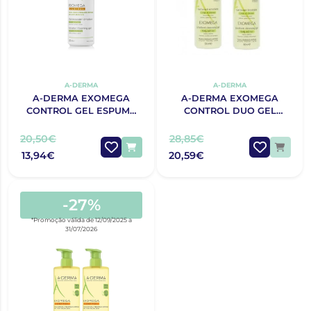
A-DERMA
A-DERMA
A-DERMA EXOMEGA
A-DERMA EXOMEGA
CONTROL GEL ESPUMA
CONTROL DUO GEL
EMOLIENTE ROSTO E
CORPO E CABELO 2 x 500
CORPO 500 ML
ML PROMO
20,50€
28,85€
13,94€
20,59€
-27%
*Promoção válida de 12/09/2025 a
31/07/2026