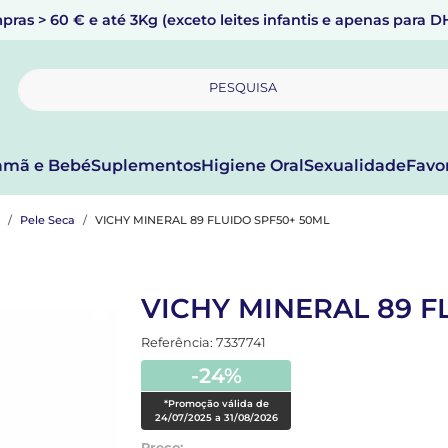
pras > 60 € e até 3Kg (exceto leites infantis e apenas para 
PESQUISA
mã e Bebé
Suplementos
Higiene Oral
Sexualidade
Favo
Pele Seca
VICHY MINERAL 89 FLUIDO SPF50+ 50ML
VICHY MINERAL 89 F
Referência: 7337741
-24%
*Promoção válida de
24/07/2025 a 31/08/2026
Preço: