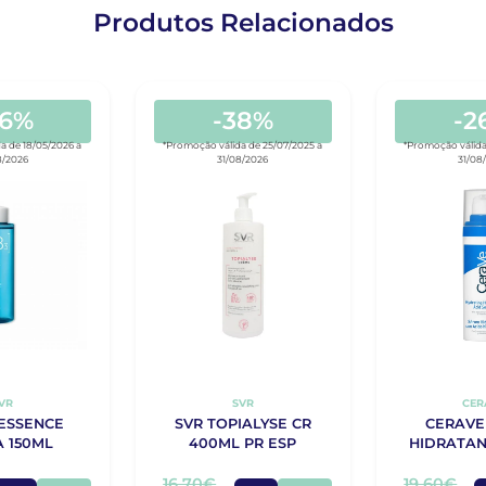
Produtos Relacionados
46%
-38%
-2
a de 18/05/2026 a
*Promoção válida de 25/07/2025 a
*Promoção válida
8/2026
31/08/2026
31/08
VR
SVR
CER
 ESSENCE
SVR TOPIALYSE CR
CERAVE
 150ML
400ML PR ESP
HIDRATAN
HIALURÓN
16,70€
19,60€