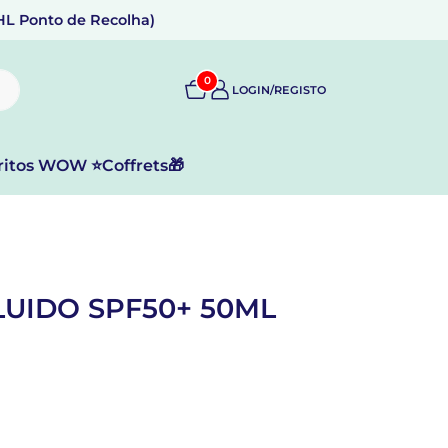
DHL Ponto de Recolha)
0
LOGIN/REGISTO
ritos WOW ⭐
Coffrets🎁
LUIDO SPF50+ 50ML