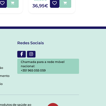
36,95€
36,70€
Redes Sociais
Chamada para a rede móvel
nacional:
ão
+351 965 055 059
amento
io
rodutos de saúde ao