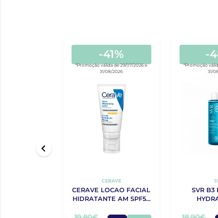
-41%
-
*Promoção válida de 29/07/2026 a
*Promoção válid
31/08/2026
31/0
CERAVE
S
CERAVE LOCAO FACIAL
SVR B3
HIDRATANTE AM SPF50
HYDRA
52ML
19,80€
18,90€