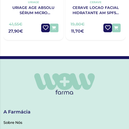
URIAGE
CERAVE
URIAGE AGE ABSOLU
CERAVE LOCAO FACIAL
SÉRUM MICRO
HIDRATANTE AM SPF50
REDENSIFICANTE 30ML
52ML
41,55€
19,80€
27,90€
11,70€
A Farmácia
Sobre Nós