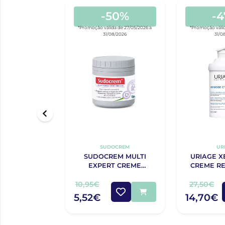
-50%
-
*Promoção válida de 27/05/2026 a
*Promoção válid
31/08/2026
31/0
SUDOCREM
UR
SUDOCREM MULTI
URIAGE X
EXPERT CREME
CREME RE
PROTECTOR 125G
ANTIPRUR
10,95€
27,50€
5,52€
14,70€