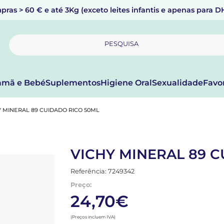
pras > 60 € e até 3Kg (exceto leites infantis e apenas para 
PESQUISA
mã e Bebé
Suplementos
Higiene Oral
Sexualidade
Favo
Y MINERAL 89 CUIDADO RICO 50ML
VICHY MINERAL 89 
Referência: 7249342
Preço:
24,70€
(Preços incluem IVA)