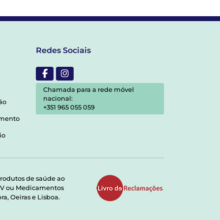
Redes Sociais
Chamada para a rede móvel
nacional:
ão
+351 965 055 059
amento
io
rodutos de saúde ao
RMV ou Medicamentos
a, Oeiras e Lisboa.