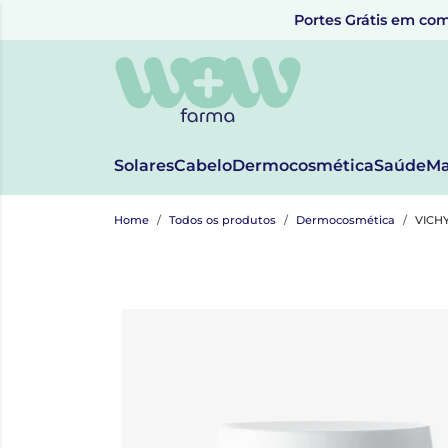
Portes Grátis em com
Solares
Cabelo
Dermocosmética
Saúde
Ma
Home
Todos os produtos
Dermocosmética
VICH