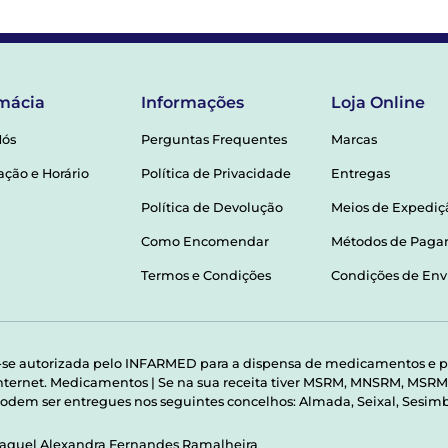
mácia
Informações
Loja Online
Nós
Perguntas Frequentes
Marcas
ação e Horário
Política de Privacidade
Entregas
Política de Devolução
Meios de Expediç
Como Encomendar
Métodos de Pag
Termos e Condições
Condições de Env
-se autorizada pelo INFARMED para a dispensa de medicamentos e p
 internet. Medicamentos | Se na sua receita tiver MSRM, MNSRM, MS
odem ser entregues nos seguintes concelhos: Almada, Seixal, Sesimbr
Raquel Alexandra Fernandes Ramalheira