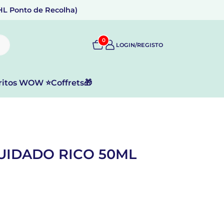
DHL Ponto de Recolha)
0
LOGIN/REGISTO
ritos WOW ⭐
Coffrets🎁
CUIDADO RICO 50ML