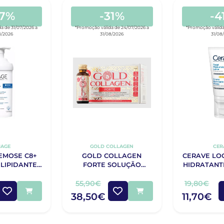
47%
-31%
-4
a de 31/07/2026 a
*Promoção válida de 24/07/2026 a
*Promoção válida
8/2026
31/08/2026
31/08
IAGE
GOLD COLLAGEN
CER
EMOSE C8+
GOLD COLLAGEN
CERAVE LO
LIPIDANTE
FORTE SOLUÇÃO
HIDRATANT
IDO 400ML
10X50ML
52
55,90€
19,80€
38,50€
11,70€