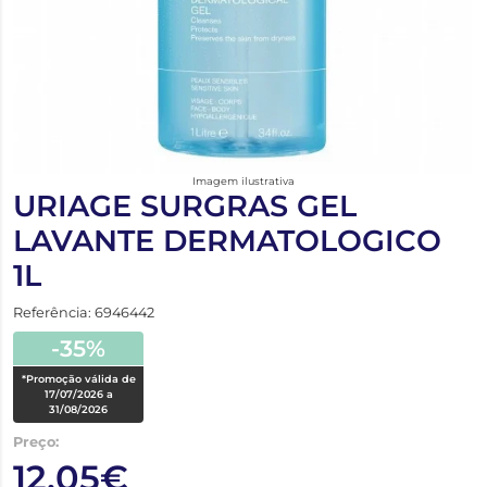
Imagem ilustrativa
URIAGE SURGRAS GEL
LAVANTE DERMATOLOGICO
1L
Referência: 6946442
-35%
*Promoção válida de
17/07/2026 a
31/08/2026
Preço:
12,05€