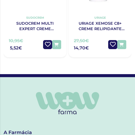
SUDOCREM
URIAGE
SUDOCREM MULTI
URIAGE XEMOSE C8+
EXPERT CREME
CREME RELIPIDANTE
PROTECTOR 125G
ANTIPRURIDO 400ML
10,95€
27,50€
5,52€
14,70€
A Farmácia