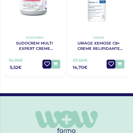
SUDOCREM
URIAGE
SUDOCREM MULTI
URIAGE XEMOSE C8+
EXPERT CREME
CREME RELIPIDANTE
PROTECTOR 125G
ANTIPRURIDO 400ML
10,95€
27,50€
5,52€
14,70€