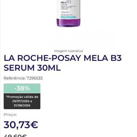
Imagem ilustrativa
LA ROCHE-POSAY MELA B3
SERUM 30ML
Referência: 7296533
-38%
*Promoção válida de
29/07/2026 a
31/08/2026
Preço:
30,73€
49,60€