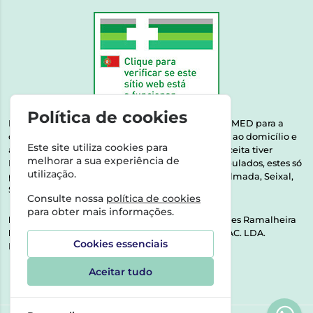
Política de cookies
Esta farmácia encontra-se autorizada pelo INFARMED para a
dispensa de medicamentos e produtos de saúde ao domicílio e
Este site utiliza cookies para
através da internet. Medicamentos | Se na sua receita tiver
melhorar a sua experiência de
MSRM, MNSRM, MSRMV ou Medicamentos Manipulados, estes só
utilização.
podem ser entregues nos seguintes concelhos: Almada, Seixal,
Sesimbra, Oeiras e Lisboa.
Consulte nossa
política de cookies
para obter mais informações.
Direção Técnica:
Dra. Raquel Alexandra Fernandes Ramalheira
NIPC:
513064133 | ASPAS E NÚMEROS SOC. FARMAC. LDA.
Cookies essenciais
Rua dos Castanheiros 5 AB Feijó2810-036 Almada
Aceitar tudo