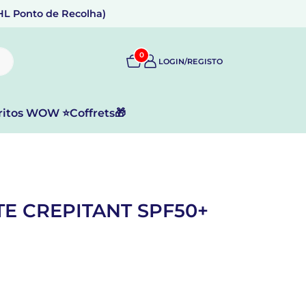
DHL Ponto de Recolha)
0
LOGIN/REGISTO
ritos WOW ⭐
Coffrets🎁
TE CREPITANT SPF50+