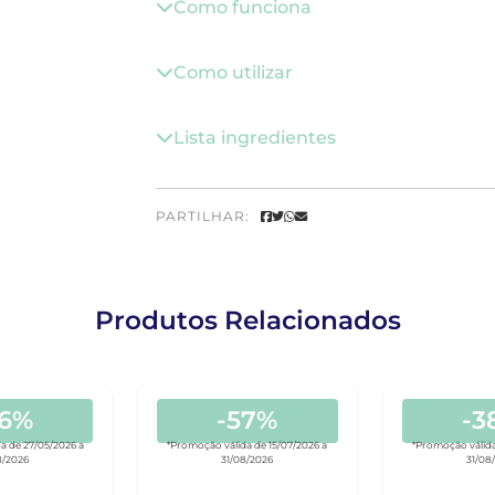
Como funciona
Como utilizar
Lista ingredientes
PARTILHAR:
Produtos Relacionados
56%
-57%
-3
a de 27/05/2026 a
*Promoção válida de 15/07/2026 a
*Promoção válida
8/2026
31/08/2026
31/08