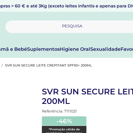
pras > 60 € e até 3Kg (exceto leites infantis e apenas para 
PESQUISA
mã e Bebé
Suplementos
Higiene Oral
Sexualidade
Favo
SVR SUN SECURE LEITE CREPITANT SPF50+ 200ML
SVR SUN SECURE LEI
200ML
Referência: 7111021
-46%
*Promoção válida de