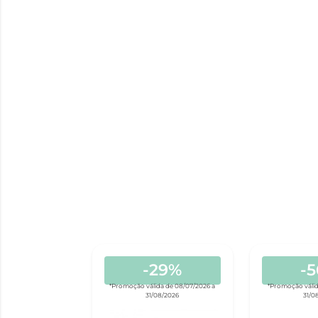
-29%
-
*Promoção válida de 08/07/2026 a
*Promoção válid
31/08/2026
31/0