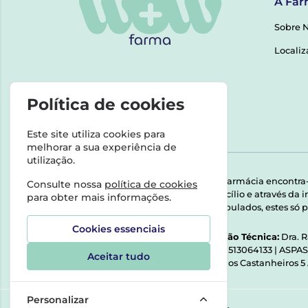
A Far
Sobre 
Localiz
Política de cookies
Este site utiliza cookies para
melhorar a sua experiência de
utilização.
Esta farmácia encontra
Consulte nossa
política de cookies
domicílio e através da
para obter mais informações.
Manipulados, estes só p
Cookies essenciais
Direção Técnica:
Dra. 
NIPC:
513064133 | ASPA
Aceitar tudo
Rua dos Castanheiros 5
Personalizar