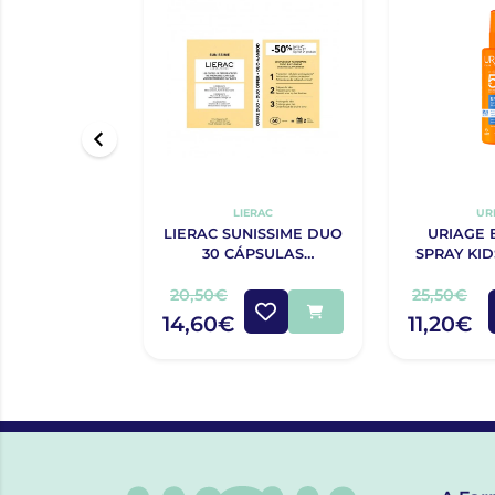
LIERAC
UR
LIERAC SUNISSIME DUO
URIAGE 
30 CÁPSULAS
SPRAY KID
BRONZEADO COM
SPF50
DESCONTO DE 50% NA
20,50€
25,50€
2ª EMBALAGEM
14,60€
11,20€