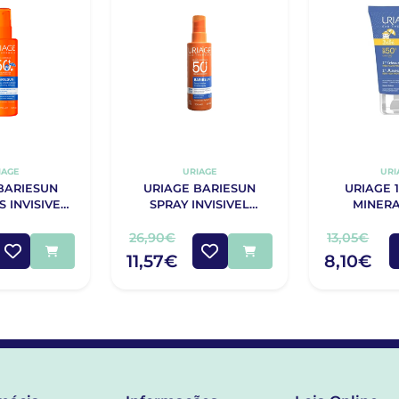
IAGE
URIAGE
URI
BARIESUN
URIAGE BARIESUN
URIAGE 
S INVISIVEL
SPRAY INVISIVEL
+200ML
SPF50+ 200ML
26,90€
13,05€
11,57€
8,10€