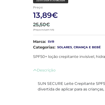
22/07/2026 a 31/08/2026
Preço:
13,89€
25,50€
(Preços incluem IVA)
Marca:
SVR
Categorias:
,
SOLARES
CRIANÇA E BEBÉ
SPF50+ loção crepitante invisível, hidr
Descrição
SUN SECURE Leite Crepitante SPF50+
divertida de aplicar para as criança