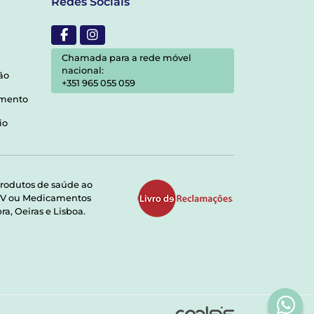
Redes Sociais
Chamada para a rede móvel
nacional:
ão
+351 965 055 059
amento
io
rodutos de saúde ao
RMV ou Medicamentos
a, Oeiras e Lisboa.