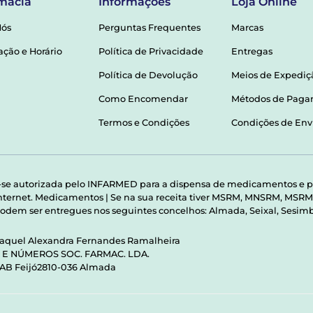
mácia
Informações
Loja Online
Nós
Perguntas Frequentes
Marcas
ação e Horário
Política de Privacidade
Entregas
Política de Devolução
Meios de Expediç
Como Encomendar
Métodos de Pag
Termos e Condições
Condições de Env
-se autorizada pelo INFARMED para a dispensa de medicamentos e p
 internet. Medicamentos | Se na sua receita tiver MSRM, MNSRM, MS
odem ser entregues nos seguintes concelhos: Almada, Seixal, Sesimbr
Raquel Alexandra Fernandes Ramalheira
S E NÚMEROS SOC. FARMAC. LDA.
 AB Feijó2810-036 Almada