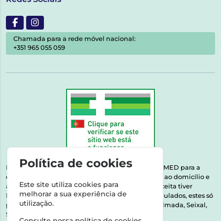
Chamada para a rede móvel nacional:
+351 965 055 059
Política de cookies
Esta farmácia encontra-se autorizada pelo INFARMED para a
dispensa de medicamentos e produtos de saúde ao domicílio e
Este site utiliza cookies para
através da internet. Medicamentos | Se na sua receita tiver
melhorar a sua experiência de
MSRM, MNSRM, MSRMV ou Medicamentos Manipulados, estes só
utilização.
podem ser entregues nos seguintes concelhos: Almada, Seixal,
Sesimbra, Oeiras e Lisboa.
Consulte nossa
política de cookies