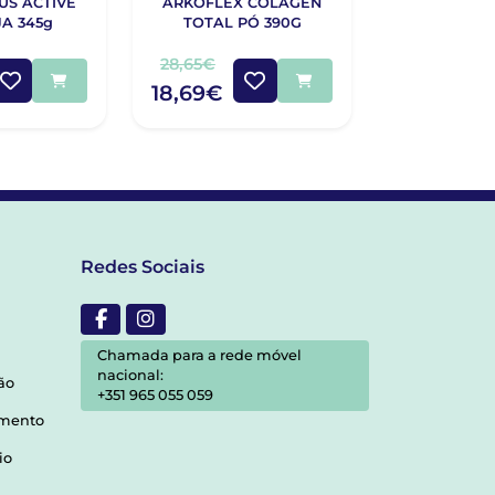
US ACTIVE
ARKOFLEX COLAGEN
ADVANCIS 
A 345g
TOTAL PÓ 390G
PLUS 30 CO
28,65€
27,40€
18,69€
Redes Sociais
Chamada para a rede móvel
nacional:
ão
+351 965 055 059
amento
io