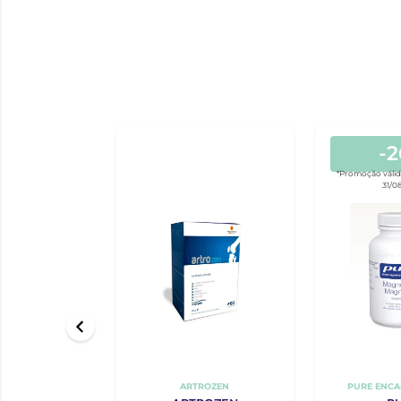
-
*Promoção válid
31/0
ARTROZEN
PURE ENCA