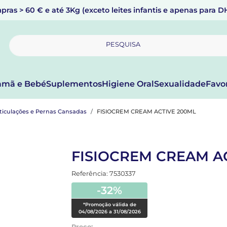
pras > 60 € e até 3Kg (exceto leites infantis e apenas para 
PESQUISA
mã e Bebé
Suplementos
Higiene Oral
Sexualidade
Favo
rticulações e Pernas Cansadas
FISIOCREM CREAM ACTIVE 200ML
FISIOCREM CREAM A
Referência: 7530337
-32%
*Promoção válida de
04/08/2026 a 31/08/2026
Preço: