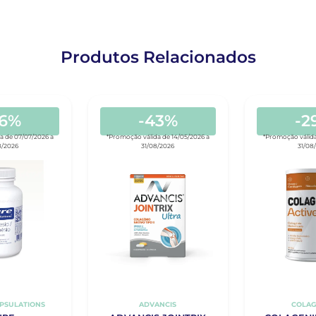
Produtos Relacionados
26%
-43%
-2
a de 07/07/2026 a
*Promoção válida de 14/05/2026 a
*Promoção válida
8/2026
31/08/2026
31/08
PSULATIONS
ADVANCIS
COLAG