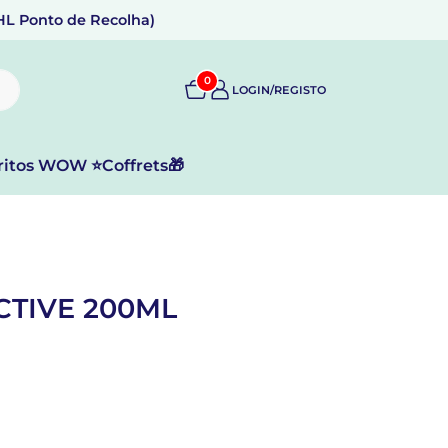
DHL Ponto de Recolha)
0
LOGIN/REGISTO
ritos WOW ⭐
Coffrets🎁
CTIVE 200ML