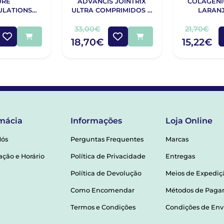
URE
ADVANCIS JOINTRIX
COLAGENI
ULATIONS
ULTRA COMPRIMIDOS X
LARANJ
 CAPS X90
30 + CÁPSULAS X 30
33,00€
21,70€
18,70€
15,22€
mácia
Informações
Loja Online
Nós
Perguntas Frequentes
Marcas
ação e Horário
Política de Privacidade
Entregas
Política de Devolução
Meios de Expediç
Como Encomendar
Métodos de Pag
Termos e Condições
Condições de Env