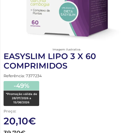
Imagem ilustrativa
EASYSLIM LIPO 3 X 60
COMPRIMIDOS
Referência: 7377234
-49%
*Promoção válida de
28/07/2026 a
15/08/2026
Preço:
20,10€
39,70€