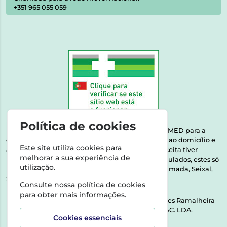
+351 965 055 059
Política de cookies
Esta farmácia encontra-se autorizada pelo INFARMED para a
dispensa de medicamentos e produtos de saúde ao domicílio e
Este site utiliza cookies para
através da internet. Medicamentos | Se na sua receita tiver
melhorar a sua experiência de
MSRM, MNSRM, MSRMV ou Medicamentos Manipulados, estes só
utilização.
podem ser entregues nos seguintes concelhos: Almada, Seixal,
Sesimbra, Oeiras e Lisboa.
Consulte nossa
política de cookies
para obter mais informações.
Direção Técnica:
Dra. Raquel Alexandra Fernandes Ramalheira
NIPC:
513064133 | ASPAS E NÚMEROS SOC. FARMAC. LDA.
Cookies essenciais
Rua dos Castanheiros 5 AB Feijó2810-036 Almada