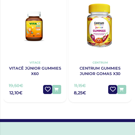
VITACE
CENTRUM
VITACÊ JÚNIOR GUMMIES
CENTRUM GUMMIES
X60
JUNIOR GOMAS X30
19,50€
11,15€
12,10€
8,25€