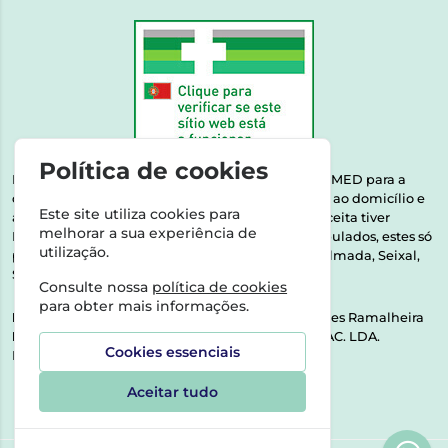
Política de cookies
Esta farmácia encontra-se autorizada pelo INFARMED para a
dispensa de medicamentos e produtos de saúde ao domicílio e
Este site utiliza cookies para
através da internet. Medicamentos | Se na sua receita tiver
melhorar a sua experiência de
MSRM, MNSRM, MSRMV ou Medicamentos Manipulados, estes só
utilização.
podem ser entregues nos seguintes concelhos: Almada, Seixal,
Sesimbra, Oeiras e Lisboa.
Consulte nossa
política de cookies
para obter mais informações.
Direção Técnica:
Dra. Raquel Alexandra Fernandes Ramalheira
NIPC:
513064133 | ASPAS E NÚMEROS SOC. FARMAC. LDA.
Cookies essenciais
Rua dos Castanheiros 5 AB Feijó2810-036 Almada
Aceitar tudo