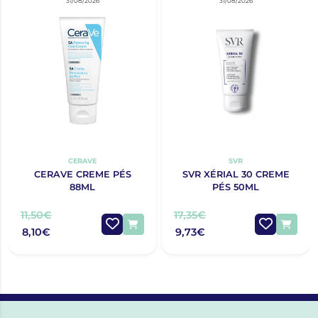
31/08/2026
31/08/2026
CERAVE
SVR
CERAVE CREME PÉS
SVR XÉRIAL 30 CREME
88ML
PÉS 50ML
11,50€
17,35€
8,10€
9,73€