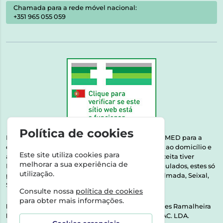
Chamada para a rede móvel nacional:
+351 965 055 059
Política de cookies
Esta farmácia encontra-se autorizada pelo INFARMED para a
dispensa de medicamentos e produtos de saúde ao domicílio e
Este site utiliza cookies para
através da internet. Medicamentos | Se na sua receita tiver
melhorar a sua experiência de
MSRM, MNSRM, MSRMV ou Medicamentos Manipulados, estes só
utilização.
podem ser entregues nos seguintes concelhos: Almada, Seixal,
Sesimbra, Oeiras e Lisboa.
Consulte nossa
política de cookies
para obter mais informações.
Direção Técnica:
Dra. Raquel Alexandra Fernandes Ramalheira
NIPC:
513064133 | ASPAS E NÚMEROS SOC. FARMAC. LDA.