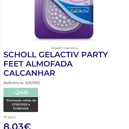
Imagem ilustrativa
SCHOLL GELACTIV PARTY
FEET ALMOFADA
CALCANHAR
Referência: 6051995
-24%
*Promoção válida de
21/05/2026 a
31/08/2026
Preço:
8,03€