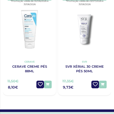
*Promoção válida de 30/06/2026 a
*Promoção válida de 23/07/2026 a
31/08/2026
31/08/2026
CERAVE
SVR
CERAVE CREME PÉS
SVR XÉRIAL 30 CREME
88ML
PÉS 50ML
11,50€
17,35€
8,10€
9,73€