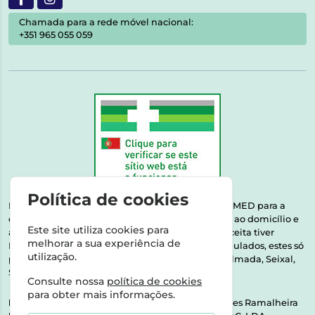
Chamada para a rede móvel nacional:
+351 965 055 059
Política de cookies
Esta farmácia encontra-se autorizada pelo INFARMED para a
dispensa de medicamentos e produtos de saúde ao domicílio e
Este site utiliza cookies para
através da internet. Medicamentos | Se na sua receita tiver
melhorar a sua experiência de
MSRM, MNSRM, MSRMV ou Medicamentos Manipulados, estes só
utilização.
podem ser entregues nos seguintes concelhos: Almada, Seixal,
Sesimbra, Oeiras e Lisboa.
Consulte nossa
política de cookies
para obter mais informações.
Direção Técnica:
Dra. Raquel Alexandra Fernandes Ramalheira