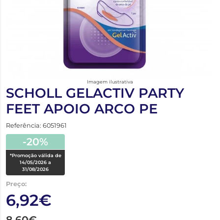
Imagem ilustrativa
SCHOLL GELACTIV PARTY
FEET APOIO ARCO PE
Referência: 6051961
-20%
*Promoção válida de
14/05/2026 a
31/08/2026
Preço:
6,92€
8,60€