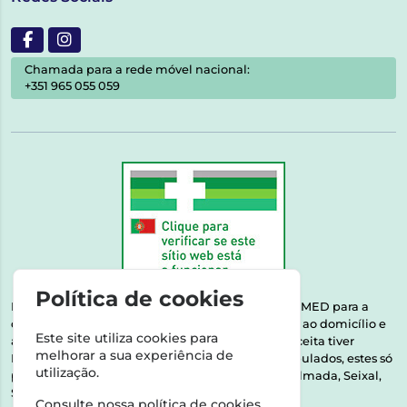
Chamada para a rede móvel nacional:
+351 965 055 059
Política de cookies
Esta farmácia encontra-se autorizada pelo INFARMED para a
dispensa de medicamentos e produtos de saúde ao domicílio e
Este site utiliza cookies para
através da internet. Medicamentos | Se na sua receita tiver
melhorar a sua experiência de
MSRM, MNSRM, MSRMV ou Medicamentos Manipulados, estes só
utilização.
podem ser entregues nos seguintes concelhos: Almada, Seixal,
Sesimbra, Oeiras e Lisboa.
Consulte nossa
política de cookies