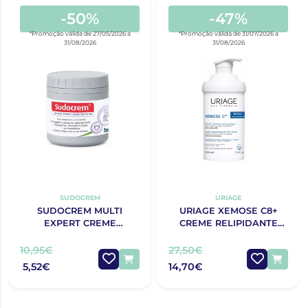
-50%
-47%
*Promoção válida de 27/05/2026 a
*Promoção válida de 31/07/2026 a
31/08/2026
31/08/2026
SUDOCREM
URIAGE
SUDOCREM MULTI
URIAGE XEMOSE C8+
EXPERT CREME
CREME RELIPIDANTE
PROTECTOR 125G
ANTIPRURIDO 400ML
10,95€
27,50€
5,52€
14,70€