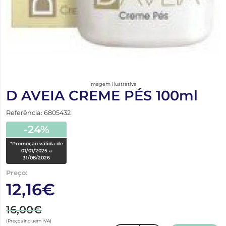
Imagem ilustrativa
D AVEIA CREME PÉS 100ml
Referência: 6805432
-24%
*Promoção válida de
01/01/2025 a
31/08/2026
Preço:
12,16€
16,00€
(Preços incluem IVA)