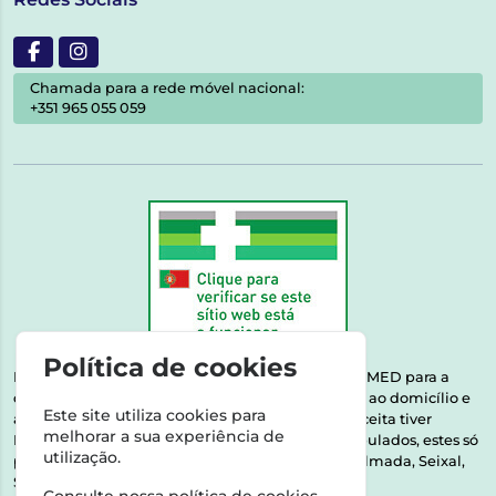
Chamada para a rede móvel nacional:
+351 965 055 059
Política de cookies
Esta farmácia encontra-se autorizada pelo INFARMED para a
dispensa de medicamentos e produtos de saúde ao domicílio e
Este site utiliza cookies para
através da internet. Medicamentos | Se na sua receita tiver
melhorar a sua experiência de
MSRM, MNSRM, MSRMV ou Medicamentos Manipulados, estes só
utilização.
podem ser entregues nos seguintes concelhos: Almada, Seixal,
Sesimbra, Oeiras e Lisboa.