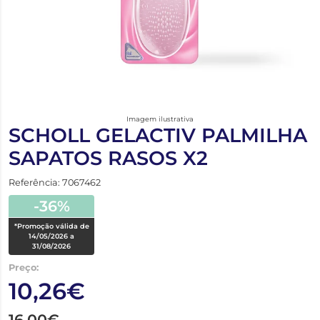
Imagem ilustrativa
SCHOLL GELACTIV PALMILHA
SAPATOS RASOS X2
Referência: 7067462
-36%
*Promoção válida de
14/05/2026 a
31/08/2026
Preço:
10,26€
16,00€