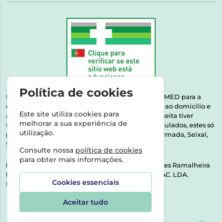
Política de cookies
Esta farmácia encontra-se autorizada pelo INFARMED para a
dispensa de medicamentos e produtos de saúde ao domicílio e
Este site utiliza cookies para
através da internet. Medicamentos | Se na sua receita tiver
melhorar a sua experiência de
MSRM, MNSRM, MSRMV ou Medicamentos Manipulados, estes só
utilização.
podem ser entregues nos seguintes concelhos: Almada, Seixal,
Sesimbra, Oeiras e Lisboa.
Consulte nossa
política de cookies
para obter mais informações.
Direção Técnica:
Dra. Raquel Alexandra Fernandes Ramalheira
NIPC:
513064133 | ASPAS E NÚMEROS SOC. FARMAC. LDA.
Cookies essenciais
Rua dos Castanheiros 5 AB Feijó2810-036 Almada
Aceitar tudo