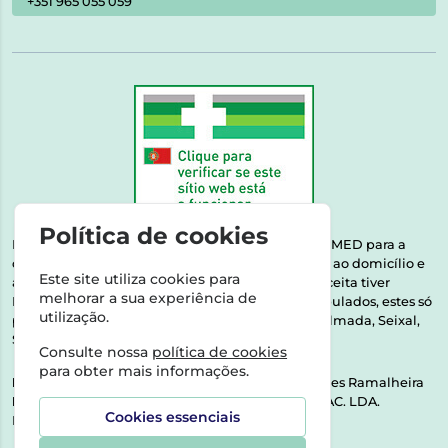
+351 965 055 059
Política de cookies
Esta farmácia encontra-se autorizada pelo INFARMED para a
dispensa de medicamentos e produtos de saúde ao domicílio e
Este site utiliza cookies para
através da internet. Medicamentos | Se na sua receita tiver
melhorar a sua experiência de
MSRM, MNSRM, MSRMV ou Medicamentos Manipulados, estes só
utilização.
podem ser entregues nos seguintes concelhos: Almada, Seixal,
Sesimbra, Oeiras e Lisboa.
Consulte nossa
política de cookies
para obter mais informações.
Direção Técnica:
Dra. Raquel Alexandra Fernandes Ramalheira
NIPC:
513064133 | ASPAS E NÚMEROS SOC. FARMAC. LDA.
Cookies essenciais
Rua dos Castanheiros 5 AB Feijó2810-036 Almada