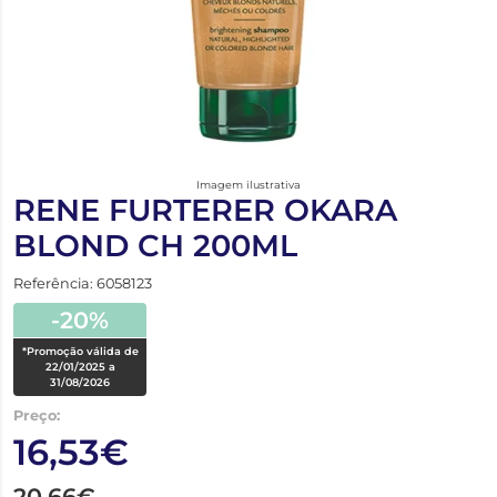
Imagem ilustrativa
RENE FURTERER OKARA
BLOND CH 200ML
Referência: 6058123
-20%
*Promoção válida de
22/01/2025 a
31/08/2026
Preço:
16,53€
20,66€