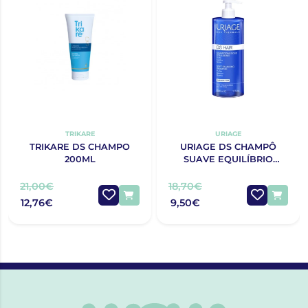
TRIKARE
URIAGE
TRIKARE DS CHAMPO
URIAGE DS CHAMPÔ
200ML
SUAVE EQUILÍBRIO
500ML
21,00€
18,70€
12,76€
9,50€