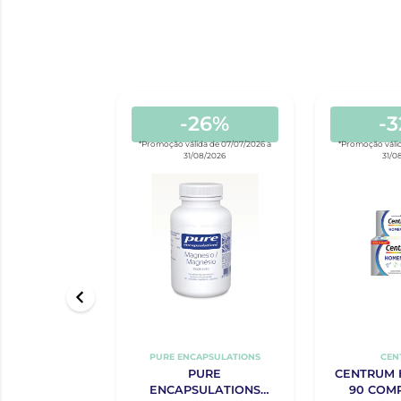
-26%
-
*Promoção válida de 07/07/2026 a
*Promoção válid
31/08/2026
31/0
PURE ENCAPSULATIONS
CEN
PURE
CENTRUM 
ENCAPSULATIONS
90 COM