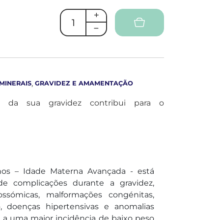
,
 MINERAIS
GRAVIDEZ E AMAMENTAÇÃO
o da sua gravidez contribui para o
nos – Idade Materna Avançada - está
 complicações durante a gravidez,
sómicas, malformações congénitas,
o, doenças hipertensivas e anomalias
l, a uma maior incidência de baixo peso