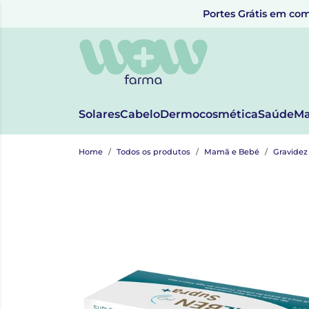
Portes Grátis em com
Solares
Cabelo
Dermocosmética
Saúde
Ma
Home
Todos os produtos
Mamã e Bebé
Gravide