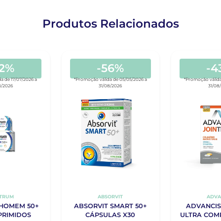
Produtos Relacionados
32%
-56%
-4
a de 17/07/2026 a
*Promoção válida de 05/05/2026 a
*Promoção válida
8/2026
31/08/2026
31/08
TRUM
ABSORVIT
ADVA
HOMEM 50+
ABSORVIT SMART 50+
ADVANCIS
PRIMIDOS
CÁPSULAS X30
ULTRA COM