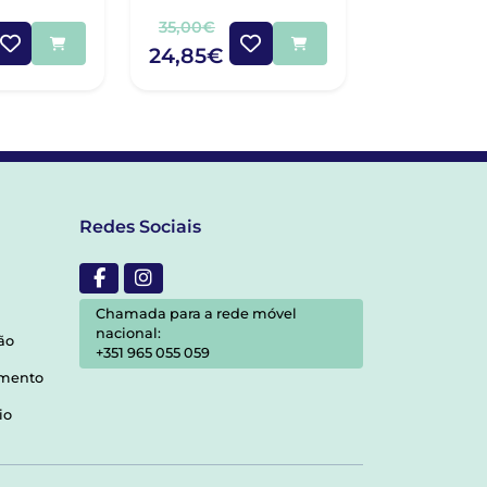
ULAS X 30
35,00€
27,00€
24,85€
19,30€
Redes Sociais
Chamada para a rede móvel
nacional:
ão
+351 965 055 059
amento
io