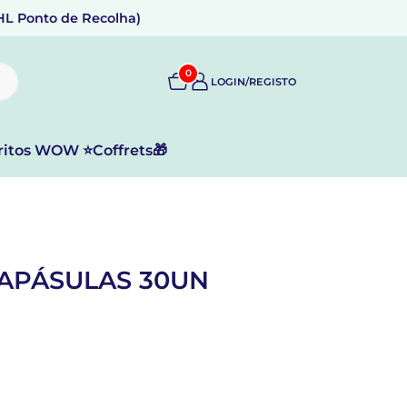
DHL Ponto de Recolha)
0
LOGIN/REGISTO
ritos WOW ⭐
Coffrets🎁
APÁSULAS 30UN