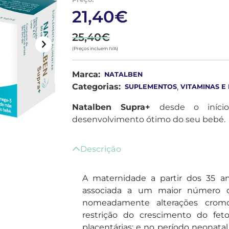
21,40€
25,40€
(Preços incluem IVA)
Marca:
NATALBEN
Categorias:
,
SUPLEMENTOS
VITAMINAS E
Natalben Supra+
desde o iníci
desenvolvimento ótimo do seu bebé.
Descrição
A maternidade a partir dos 35 a
associada a um maior número de
nomeadamente alterações cromos
restrição do crescimento do fet
placentárias; e no período neonata