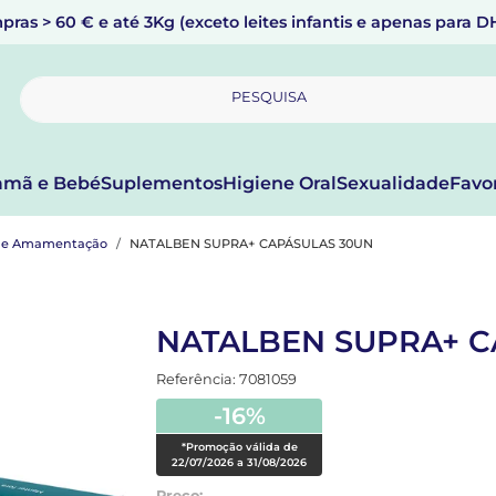
pras > 60 € e até 3Kg (exceto leites infantis e apenas para 
PESQUISA
mã e Bebé
Suplementos
Higiene Oral
Sexualidade
Favo
z e Amamentação
NATALBEN SUPRA+ CAPÁSULAS 30UN
NATALBEN SUPRA+ C
Referência: 7081059
-16%
*Promoção válida de
22/07/2026 a 31/08/2026
Preço: