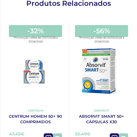
Produtos Relacionados
-32%
-56%
*Promoção válida de 17/07/2026 a
*Promoção válida de 05/05/2026 a
31/08/2026
31/08/2026
CENTRUM
ABSORVIT
CENTRUM HOMEM 50+ 90
ABSORVIT SMART 50+
COMPRIMIDOS
CÁPSULAS X30
43,65€
32,49€