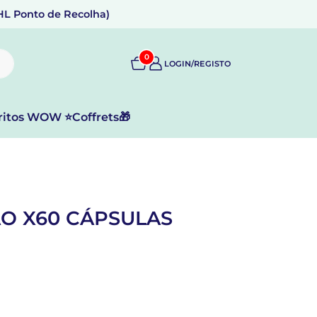
DHL Ponto de Recolha)
0
LOGIN/REGISTO
ritos WOW ⭐
Coffrets🎁
O X60 CÁPSULAS