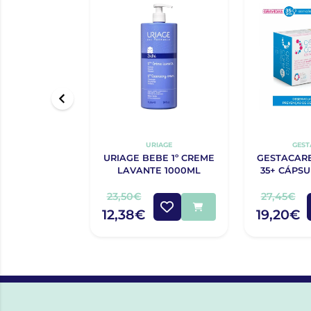
URIAGE
GEST
URIAGE BEBE 1º CREME
GESTACAR
LAVANTE 1000ML
35+ CÁPS
X
23,50€
27,45€
12,38€
19,20€