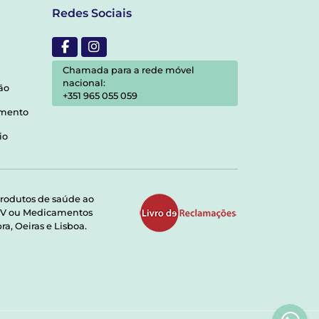
Redes Sociais
Chamada para a rede móvel
nacional:
ão
+351 965 055 059
amento
io
rodutos de saúde ao
RMV ou Medicamentos
a, Oeiras e Lisboa.