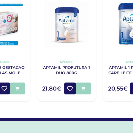
ACARE
APTAMIL
APT
E GESTACAO
APTAMIL PROFUTURA 1
APTAMIL 1
ULAS MOLES
DUO 800G
CARE LEITE
30
80
21,80€
20,55€