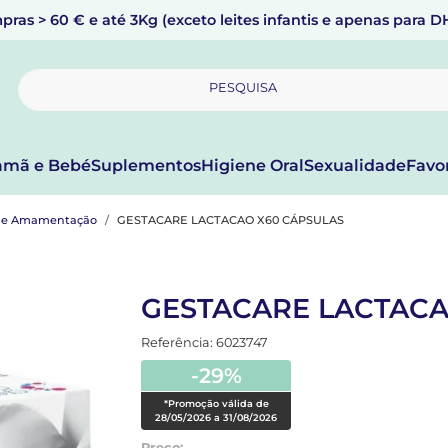
pras > 60 € e até 3Kg (exceto leites infantis e apenas para 
PESQUISA
mã e Bebé
Suplementos
Higiene Oral
Sexualidade
Favo
z e Amamentação
GESTACARE LACTACAO X60 CÁPSULAS
GESTACARE LACTACA
Referência: 6023747
-29%
*Promoção válida de
28/05/2026 a 31/08/2026
Preço: