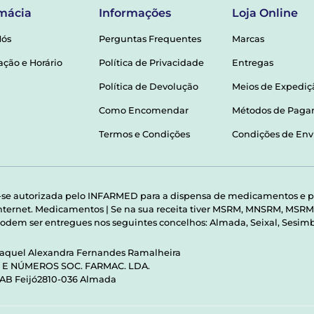
mácia
Informações
Loja Online
Nós
Perguntas Frequentes
Marcas
ação e Horário
Política de Privacidade
Entregas
Política de Devolução
Meios de Expediç
Como Encomendar
Métodos de Pag
Termos e Condições
Condições de Env
-se autorizada pelo INFARMED para a dispensa de medicamentos e p
 internet. Medicamentos | Se na sua receita tiver MSRM, MNSRM, MS
odem ser entregues nos seguintes concelhos: Almada, Seixal, Sesimbr
Raquel Alexandra Fernandes Ramalheira
S E NÚMEROS SOC. FARMAC. LDA.
 AB Feijó2810-036 Almada