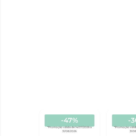
-47%
-
*Promoção válida de 14/07/2026 a
*Promoção válid
31/08/2026
31/0