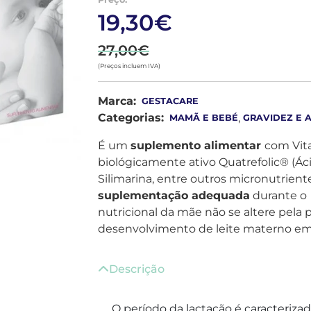
19,30€
27,00€
(Preços incluem IVA)
Marca:
GESTACARE
Categorias:
,
MAMÃ E BEBÉ
GRAVIDEZ E
É um
suplemento alimentar
com Vita
biológicamente ativo Quatrefolic® (Ácid
Silimarina, entre outros micronutrien
suplementação adequada
durante o
nutricional da mãe não se altere pela 
desenvolvimento de leite materno em
Descrição
O período da lactação é caracteriz