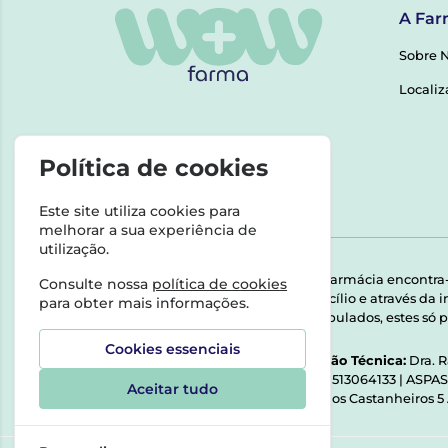
A Far
Sobre 
Localiz
Política de cookies
Este site utiliza cookies para
melhorar a sua experiência de
utilização.
Esta farmácia encontra
Consulte nossa
política de cookies
domicílio e através da
para obter mais informações.
Manipulados, estes só p
Cookies essenciais
Direção Técnica:
Dra. 
NIPC:
513064133 | ASPA
Aceitar tudo
Rua dos Castanheiros 5