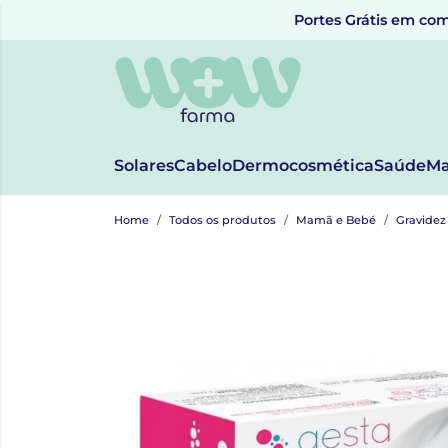
Portes Grátis em com
Solares
Cabelo
Dermocosmética
Saúde
Ma
Home
Todos os produtos
Mamã e Bebé
Gravide