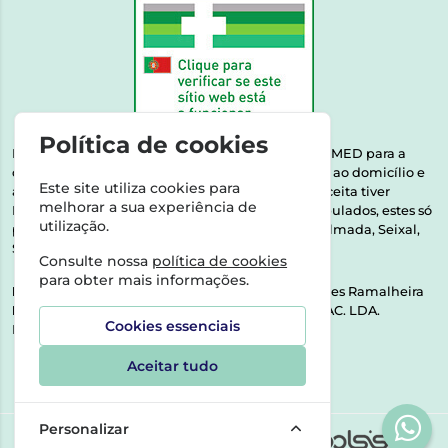
Política de cookies
Esta farmácia encontra-se autorizada pelo INFARMED para a
dispensa de medicamentos e produtos de saúde ao domicílio e
Este site utiliza cookies para
através da internet. Medicamentos | Se na sua receita tiver
melhorar a sua experiência de
MSRM, MNSRM, MSRMV ou Medicamentos Manipulados, estes só
utilização.
podem ser entregues nos seguintes concelhos: Almada, Seixal,
Sesimbra, Oeiras e Lisboa.
Consulte nossa
política de cookies
para obter mais informações.
Direção Técnica:
Dra. Raquel Alexandra Fernandes Ramalheira
NIPC:
513064133 | ASPAS E NÚMEROS SOC. FARMAC. LDA.
Cookies essenciais
Rua dos Castanheiros 5 AB Feijó2810-036 Almada
Aceitar tudo
Personalizar
©2026 Todos os direitos reservados