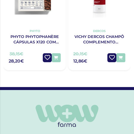
PHYTO
DERCOS
PHYTO PHYTOPHANÈRE
VICHY DERCOS CHAMPÔ
CÁPSULAS X120 COM
COMPLEMENTO
OFERTA 120 CÁPSULAS
ANTIQUEDA
ESTIMULANTE 400ML
38,15€
20,15€
28,20€
12,86€