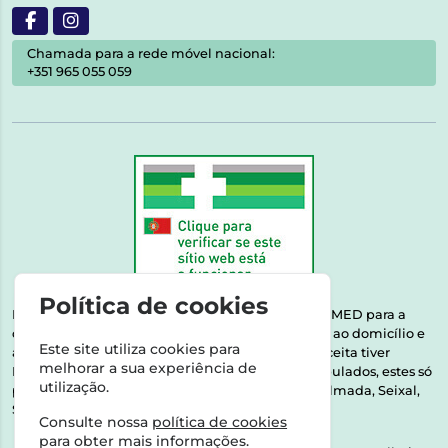
Chamada para a rede móvel nacional:
+351 965 055 059
Política de cookies
Esta farmácia encontra-se autorizada pelo INFARMED para a
dispensa de medicamentos e produtos de saúde ao domicílio e
Este site utiliza cookies para
através da internet. Medicamentos | Se na sua receita tiver
melhorar a sua experiência de
MSRM, MNSRM, MSRMV ou Medicamentos Manipulados, estes só
utilização.
podem ser entregues nos seguintes concelhos: Almada, Seixal,
Sesimbra, Oeiras e Lisboa.
Consulte nossa
política de cookies
para obter mais informações.