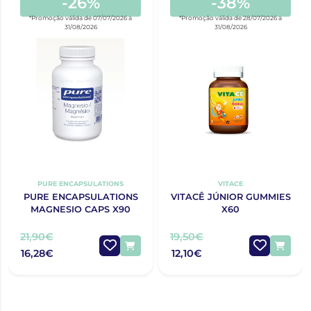
-26%
-38%
*Promoção válida de 07/07/2026 a
*Promoção válida de 28/07/2026 a
31/08/2026
31/08/2026
PURE ENCAPSULATIONS
VITACE
PURE ENCAPSULATIONS
VITACÊ JÚNIOR GUMMIES
MAGNESIO CAPS X90
X60
21,90€
19,50€
16,28€
12,10€