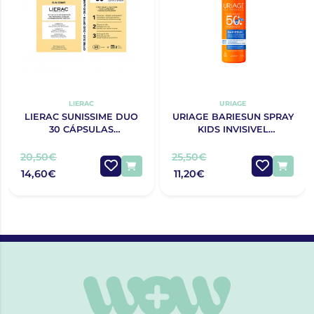
LIERAC
URIAGE
LIERAC SUNISSIME DUO
URIAGE BARIESUN SPRAY
30 CÁPSULAS
KIDS INVISIVEL
BRONZEADO COM
SPF50+200ML
DESCONTO DE 50% NA 2ª
20,50€
25,50€
EMBALAGEM
14,60€
11,20€