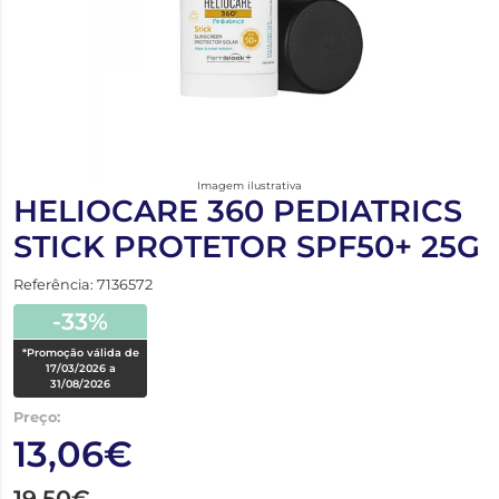
Imagem ilustrativa
HELIOCARE 360 PEDIATRICS
STICK PROTETOR SPF50+ 25G
Referência: 7136572
-33%
*Promoção válida de
17/03/2026 a
31/08/2026
Preço:
13,06€
19,50€