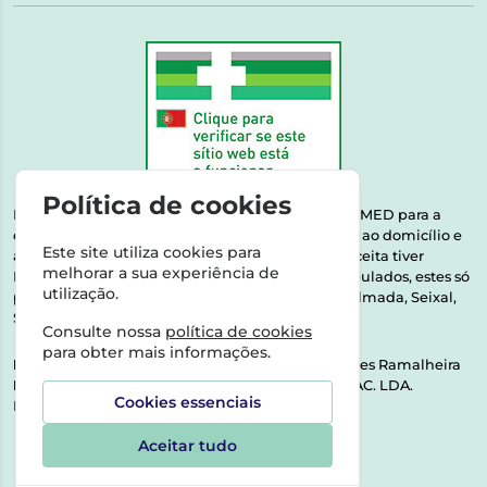
Política de cookies
Esta farmácia encontra-se autorizada pelo INFARMED para a
dispensa de medicamentos e produtos de saúde ao domicílio e
Este site utiliza cookies para
através da internet. Medicamentos | Se na sua receita tiver
melhorar a sua experiência de
MSRM, MNSRM, MSRMV ou Medicamentos Manipulados, estes só
utilização.
podem ser entregues nos seguintes concelhos: Almada, Seixal,
Sesimbra, Oeiras e Lisboa.
Consulte nossa
política de cookies
para obter mais informações.
Direção Técnica:
Dra. Raquel Alexandra Fernandes Ramalheira
NIPC:
513064133 | ASPAS E NÚMEROS SOC. FARMAC. LDA.
Cookies essenciais
Rua dos Castanheiros 5 AB Feijó2810-036 Almada
Aceitar tudo