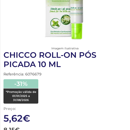
Imagem ilustrativa
CHICCO ROLL-ON PÓS
PICADA 10 ML
Referência: 6076679
-31%
*Promoção válida de
01/01/2025 a
31/08/2026
Preço:
5,62€
8,15€