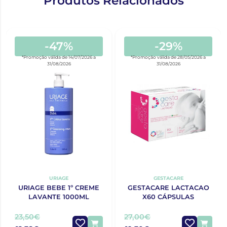
Produtos Relacionados
-47%
-29%
*Promoção válida de 14/07/2026 a
*Promoção válida de 28/05/2026 a
31/08/2026
31/08/2026
URIAGE
GESTACARE
URIAGE BEBE 1º CREME
GESTACARE LACTACAO
LAVANTE 1000ML
X60 CÁPSULAS
23,50€
27,00€