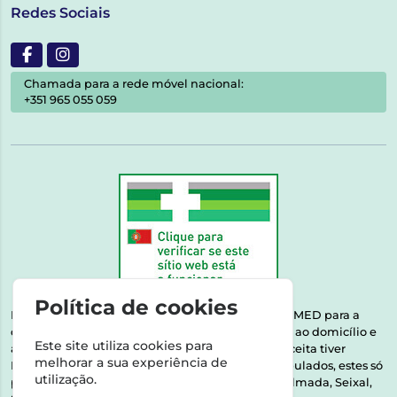
Redes Sociais
Chamada para a rede móvel nacional:
+351 965 055 059
Política de cookies
Esta farmácia encontra-se autorizada pelo INFARMED para a
dispensa de medicamentos e produtos de saúde ao domicílio e
Este site utiliza cookies para
através da internet. Medicamentos | Se na sua receita tiver
melhorar a sua experiência de
MSRM, MNSRM, MSRMV ou Medicamentos Manipulados, estes só
utilização.
podem ser entregues nos seguintes concelhos: Almada, Seixal,