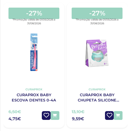
-27%
-27%
*Promoção válida de 01/05/2026 a
*Promoção válida de 01/05/2026 a
31/08/2026
31/08/2026
CURAPROX
CURAPROX
CURAPROX BABY
CURAPROX BABY
ESCOVA DENTES 0-4A
CHUPETA SILICONE
TURQUESA T0
6,50€
13,10€
4,75€
9,59€