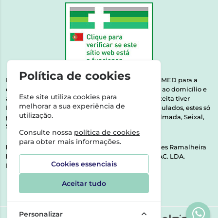
Política de cookies
Esta farmácia encontra-se autorizada pelo INFARMED para a
dispensa de medicamentos e produtos de saúde ao domicílio e
Este site utiliza cookies para
através da internet. Medicamentos | Se na sua receita tiver
melhorar a sua experiência de
MSRM, MNSRM, MSRMV ou Medicamentos Manipulados, estes só
utilização.
podem ser entregues nos seguintes concelhos: Almada, Seixal,
Sesimbra, Oeiras e Lisboa.
Consulte nossa
política de cookies
para obter mais informações.
Direção Técnica:
Dra. Raquel Alexandra Fernandes Ramalheira
NIPC:
513064133 | ASPAS E NÚMEROS SOC. FARMAC. LDA.
Cookies essenciais
Rua dos Castanheiros 5 AB Feijó2810-036 Almada
Aceitar tudo
Personalizar