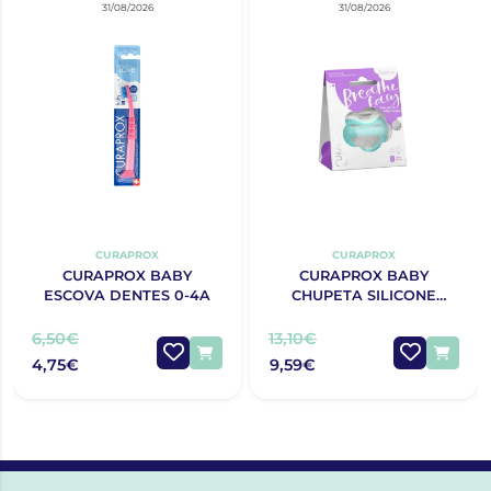
31/08/2026
31/08/2026
CURAPROX
CURAPROX
CURAPROX BABY
CURAPROX BABY
ESCOVA DENTES 0-4A
CHUPETA SILICONE
TURQUESA T0
6,50€
13,10€
4,75€
9,59€