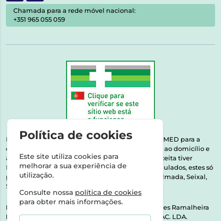
Chamada para a rede móvel nacional:
+351 965 055 059
Política de cookies
Esta farmácia encontra-se autorizada pelo INFARMED para a
dispensa de medicamentos e produtos de saúde ao domicílio e
Este site utiliza cookies para
através da internet. Medicamentos | Se na sua receita tiver
melhorar a sua experiência de
MSRM, MNSRM, MSRMV ou Medicamentos Manipulados, estes só
utilização.
podem ser entregues nos seguintes concelhos: Almada, Seixal,
Sesimbra, Oeiras e Lisboa.
Consulte nossa
política de cookies
para obter mais informações.
Direção Técnica:
Dra. Raquel Alexandra Fernandes Ramalheira
NIPC:
513064133 | ASPAS E NÚMEROS SOC. FARMAC. LDA.