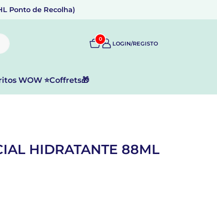
DHL Ponto de Recolha)
0
LOGIN/REGISTO
ritos WOW ⭐
Coffrets🎁
CIAL HIDRATANTE 88ML