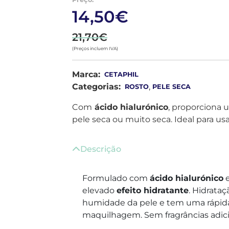
14,50€
21,70€
(Preços incluem IVA)
Marca:
CETAPHIL
Categorias:
,
ROSTO
PELE SECA
Com
ácido hialurónico
, proporciona
pele seca ou muito seca. Ideal para u
Descrição
Formulado com
ácido hialurónico
e
elevado
efeito hidratante
. Hidrata
humidade da pele e tem uma rápida 
maquilhagem. Sem fragrâncias adi