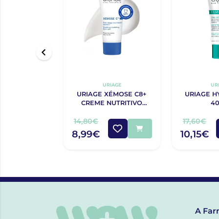
URIAGE
UR
URIAGE XÉMOSE C8+
URIAGE H
CREME NUTRITIVO
4
CALMANTE DE ROSTO
40ML
14,80€
17,60€
8,99€
10,15€
A Far