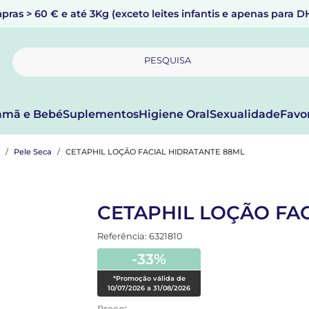
pras > 60 € e até 3Kg (exceto leites infantis e apenas para 
PESQUISA
mã e Bebé
Suplementos
Higiene Oral
Sexualidade
Favo
Pele Seca
CETAPHIL LOÇÃO FACIAL HIDRATANTE 88ML
CETAPHIL LOÇÃO FA
Referência: 6321810
-33%
*Promoção válida de
10/07/2026 a 31/08/2026
Preço: