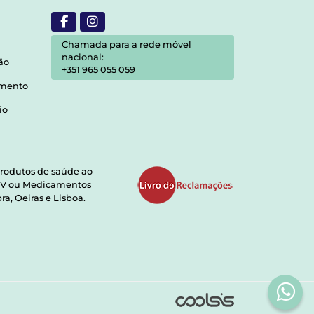
Chamada para a rede móvel
nacional:
ão
+351 965 055 059
amento
io
rodutos de saúde ao
RMV ou Medicamentos
a, Oeiras e Lisboa.