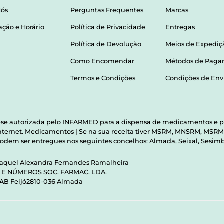
Nós
Perguntas Frequentes
Marcas
ação e Horário
Política de Privacidade
Entregas
Política de Devolução
Meios de Expediç
Como Encomendar
Métodos de Pag
Termos e Condições
Condições de Env
-se autorizada pelo INFARMED para a dispensa de medicamentos e p
 internet. Medicamentos | Se na sua receita tiver MSRM, MNSRM, MS
odem ser entregues nos seguintes concelhos: Almada, Seixal, Sesimbr
Raquel Alexandra Fernandes Ramalheira
S E NÚMEROS SOC. FARMAC. LDA.
 AB Feijó2810-036 Almada