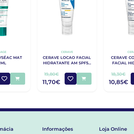
IAGE
CERAVE
CER
YSÉAC MAT
CERAVE LOCAO FACIAL
CERAVE C
0ML
HIDRATANTE AM SPF50
FACIAL H
52ML
PM 
19,80€
18,30€
11,70€
10,85€
mácia
Informações
Loja Online