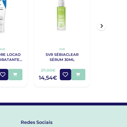
AVE
SVR
SENSI
ORE LOCAO
SVR SÉBIACLEAR
SENSILIS E
IDRATANTE
SÉRUM 30ML
AGE RETIN
52G
50
27,00€
63,55€
14,54€
39,98€
Redes Sociais