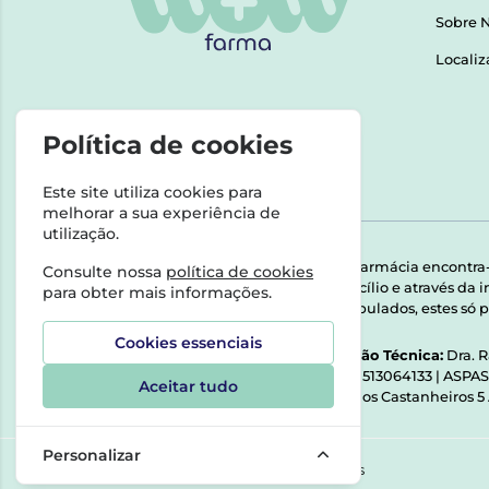
Sobre 
Localiz
Política de cookies
Este site utiliza cookies para
melhorar a sua experiência de
utilização.
Esta farmácia encontra
Consulte nossa
política de cookies
domicílio e através da
para obter mais informações.
Manipulados, estes só p
Cookies essenciais
Direção Técnica:
Dra. 
NIPC:
513064133 | ASPA
Aceitar tudo
Rua dos Castanheiros 5
Personalizar
©2026 Todos os direitos reservados