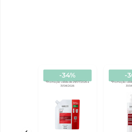
-34%
-
*Promoção válida de 29/07/2026 a
*Promoção válid
31/08/2026
31/0