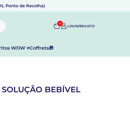
DHL Ponto de Recolha)
0
LOGIN/REGISTO
ritos WOW ⭐
Coffrets🎁
 SOLUÇÃO BEBÍVEL