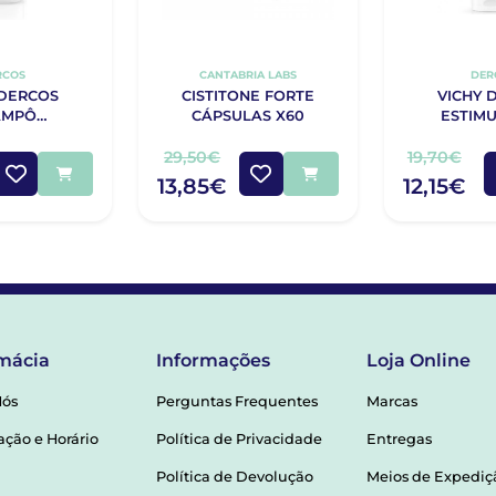
RCOS
CANTABRIA LABS
DER
 DERCOS
CISTITONE FORTE
VICHY 
AMPÔ
CÁPSULAS X60
ESTIM
EMENTO
CONDIC
QUEDA
20
29,50€
19,70€
NTE 400ML
13,85€
12,15€
mácia
Informações
Loja Online
Nós
Perguntas Frequentes
Marcas
ação e Horário
Política de Privacidade
Entregas
Política de Devolução
Meios de Expediç