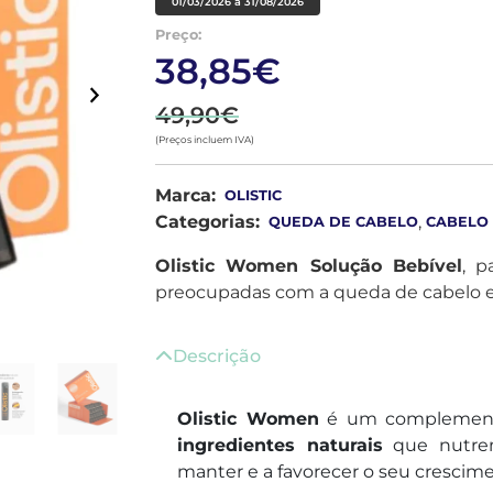
01/03/2026 a 31/08/2026
Preço:
38,85€
49,90€
(Preços incluem IVA)
Marca:
OLISTIC
Categorias:
,
QUEDA DE CABELO
CABELO
Olistic Women Solução Bebível
, p
preocupadas com a queda de cabelo e
Descrição
Olistic Women
é um complemento
ingredientes naturais
que nutrem
manter e a favorecer o seu crescim