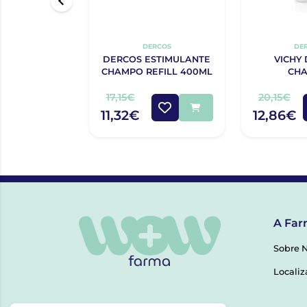
DERCOS
DE
DERCOS ESTIMULANTE
VICHY
CHAMPO REFILL 400ML
CH
COMPL
ANTI
17,15€
20,15€
ESTIMULA
11,32€
12,86€
A Far
Sobre 
Localiz