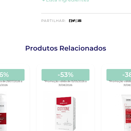
PARTILHAR:
Produtos Relacionados
36%
-53%
-3
a de 29/07/2026 a
*Promoção válida de 15/05/2026 a
*Promoção válida
8/2026
31/08/2026
31/08