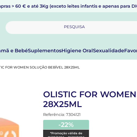
pras > 60 € e até 3Kg (exceto leites infantis e apenas para 
PESQUISA
mã e Bebé
Suplementos
Higiene Oral
Sexualidade
Favo
TIC FOR WOMEN SOLUÇÃO BEBÍVEL 28X25ML
OLISTIC FOR WOMEN
28X25ML
Referência: 7304121
-22%
*Promoção válida de