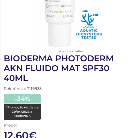
Imagem ilustrativa
BIODERMA PHOTODERM
AKN FLUIDO MAT SPF30
40ML
Referência: 7119933
-34%
*Promoção válida de
30/04/2026 a
31/08/2026
Preço:
12,60€