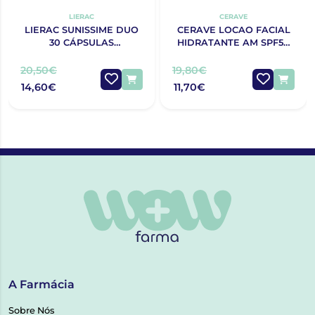
LIERAC
CERAVE
LIERAC SUNISSIME DUO
CERAVE LOCAO FACIAL
30 CÁPSULAS
HIDRATANTE AM SPF50
BRONZEADO COM
52ML
DESCONTO DE 50% NA 2ª
20,50€
19,80€
EMBALAGEM
14,60€
11,70€
A Farmácia
Sobre Nós