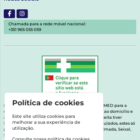
Chamada para a rede móvel nacional:
+351 965 055 059
Política de cookies
Esta farmácia encontra-se autorizada pelo INFARMED para a
dispensa de medicamentos e produtos de saúde ao domicílio e
Este site utiliza cookies para
através da internet. Medicamentos | Se na sua receita tiver
melhorar a sua experiência de
MSRM, MNSRM, MSRMV ou Medicamentos Manipulados, estes só
utilização.
podem ser entregues nos seguintes concelhos: Almada, Seixal,
Sesimbra, Oeiras e Lisboa.
Consulte nossa
política de cookies