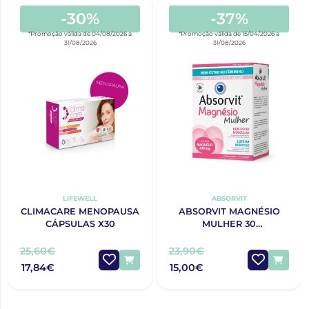
-30%
-37%
*Promoção válida de 04/08/2026 a
*Promoção válida de 15/04/2026 a
31/08/2026
31/08/2026
LIFEWELL
ABSORVIT
CLIMACARE MENOPAUSA
ABSORVIT MAGNÉSIO
CÁPSULAS X30
MULHER 30
COMPRIMIDOS + 30
CÁPSULAS
25,60€
23,90€
17,84€
15,00€