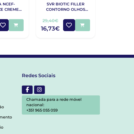
A NCEF-
SVR BIOTIC FILLER
SENSILIS
ZE CREME
CONTORNO OLHOS
CONTORN
 15ML
LÁBIOS 15ML
15
29,40€
35,95€
16,73€
32,89€
Redes Sociais
Chamada para a rede móvel
nacional:
ão
+351 965 055 059
amento
io