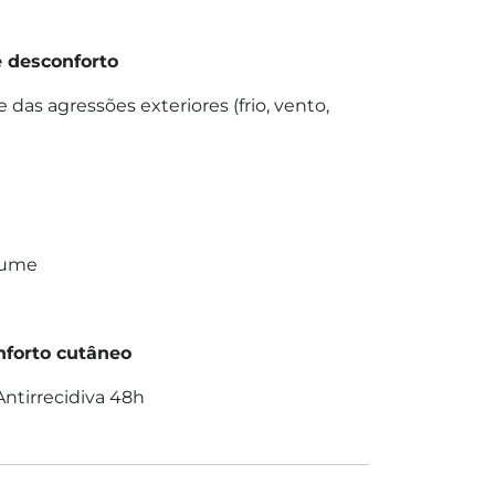
e desconforto
 das agressões exteriores (frio, vento,
rfume
onforto cutâneo
Antirrecidiva 48h