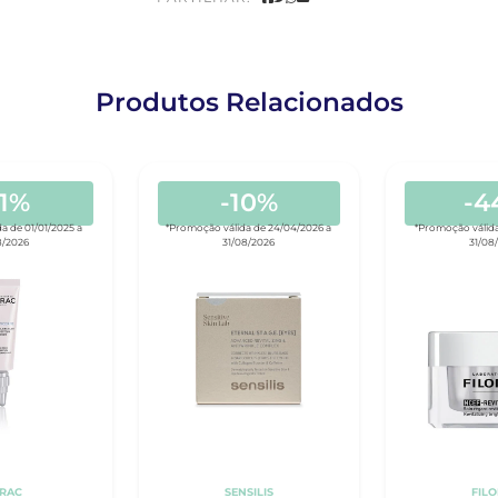
Produtos Relacionados
21%
-10%
-4
a de 01/01/2025 a
*Promoção válida de 24/04/2026 a
*Promoção válida
8/2026
31/08/2026
31/08
ERAC
SENSILIS
FIL