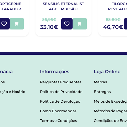
IOPTICERNE
SENSILIS ETERNALIST
FILORG
ACLARADOR
AGE EMULSÃO
REVITALI
TOR DE
CONTORNO DE
OLHOS
AS 15 ML
OLHOS20
36,95€
83,80€
33,10€
46,70€
mácia
Informações
Loja Online
Nós
Perguntas Frequentes
Marcas
ação e Horário
Política de Privacidade
Entregas
Política de Devolução
Meios de Expediç
Como Encomendar
Métodos de Pag
Termos e Condições
Condições de Env