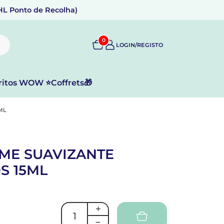
DHL Ponto de Recolha)
0
LOGIN/REGISTO
ritos WOW ⭐
Coffrets🎁
ML
ME SUAVIZANTE
S 15ML