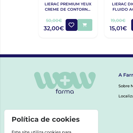
LIERAC PREMIUM YEUX
LIERAC D
CREME DE CONTORNO
FLUIDO 
DE OLHOS 20 ML
CORRE
OLHEIR
50,00€
19,00€
32,00€
15,01€
A Far
Sobre 
Localiz
Política de cookies
Este site utiliza cookies para