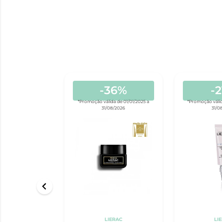
-36%
-
*Promoção válida de 01/01/2025 a
*Promoção válid
31/08/2026
31/0
LIERAC
LI