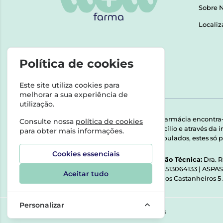
Sobre 
Localiz
Política de cookies
Este site utiliza cookies para
melhorar a sua experiência de
utilização.
Esta farmácia encontra
Consulte nossa
política de cookies
domicílio e através da
para obter mais informações.
Manipulados, estes só p
Cookies essenciais
Direção Técnica:
Dra. 
NIPC:
513064133 | ASPA
Aceitar tudo
Rua dos Castanheiros 5
Personalizar
©2026 Todos os direitos reservados