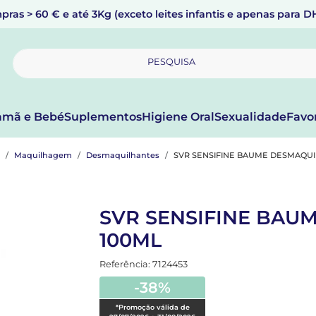
pras > 60 € e até 3Kg (exceto leites infantis e apenas para 
PESQUISA
mã e Bebé
Suplementos
Higiene Oral
Sexualidade
Favo
Maquilhagem
Desmaquilhantes
SVR SENSIFINE BAUME DESMAQUI
SVR SENSIFINE BAU
100ML
Referência: 7124453
-38%
*Promoção válida de