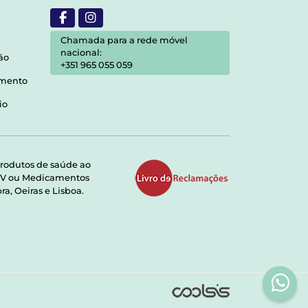
Chamada para a rede móvel
nacional:
ão
+351 965 055 059
amento
io
rodutos de saúde ao
RMV ou Medicamentos
a, Oeiras e Lisboa.