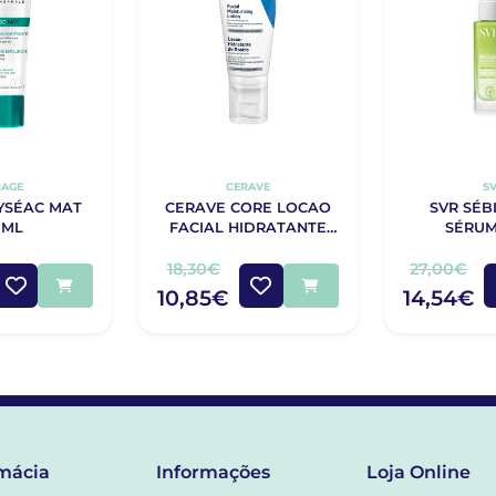
IAGE
CERAVE
S
YSÉAC MAT
CERAVE CORE LOCAO
SVR SÉB
0ML
FACIAL HIDRATANTE
SÉRUM
PM 52G
18,30€
27,00€
10,85€
14,54€
mácia
Informações
Loja Online