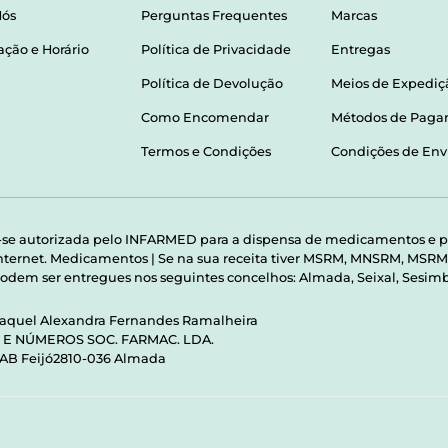
Nós
Perguntas Frequentes
Marcas
ação e Horário
Política de Privacidade
Entregas
Política de Devolução
Meios de Expediç
Como Encomendar
Métodos de Pag
Termos e Condições
Condições de Env
-se autorizada pelo INFARMED para a dispensa de medicamentos e p
 internet. Medicamentos | Se na sua receita tiver MSRM, MNSRM, MS
odem ser entregues nos seguintes concelhos: Almada, Seixal, Sesimbr
Raquel Alexandra Fernandes Ramalheira
S E NÚMEROS SOC. FARMAC. LDA.
 AB Feijó2810-036 Almada