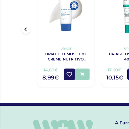
URIAGE
UR
URIAGE XÉMOSE C8+
URIAGE H
CREME NUTRITIVO
4
CALMANTE DE ROSTO
40ML
14,80€
17,60€
8,99€
10,15€
A Far