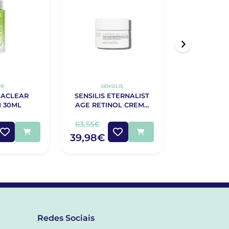
VR
SENSILIS
SV
IACLEAR
SENSILIS ETERNALIST
SVR AMPOUL
 30ML
AGE RETINOL CREME
OXIDANT
50ML
63,55€
42,50€
39,98€
22,50€
Redes Sociais