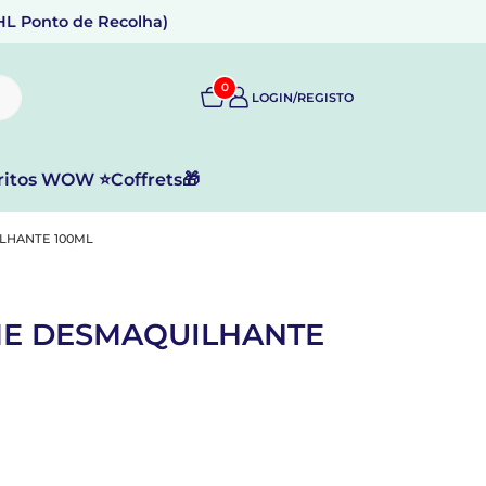
DHL Ponto de Recolha)
0
LOGIN/REGISTO
ritos WOW ⭐
Coffrets🎁
LHANTE 100ML
ME DESMAQUILHANTE