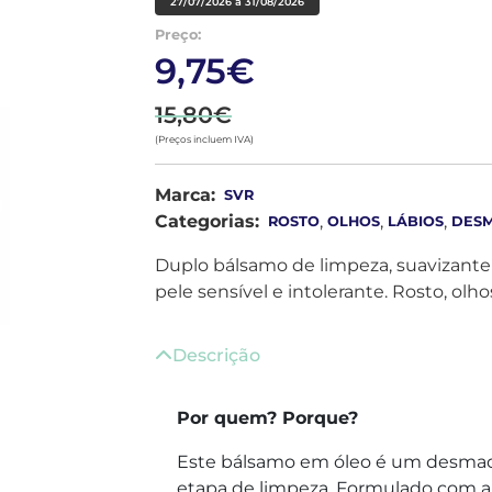
27/07/2026 a 31/08/2026
Preço:
9,75€
15,80€
(Preços incluem IVA)
Marca:
SVR
Categorias:
,
,
,
ROSTO
OLHOS
LÁBIOS
DESM
Duplo bálsamo de limpeza, suavizante e
pele sensível e intolerante. Rosto, olhos
Descrição
Por quem? Porque?
Este bálsamo em óleo é um desmaq
etapa de limpeza. Formulado com ap