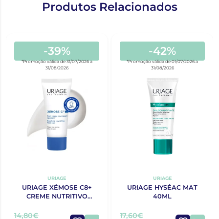
Produtos Relacionados
-39%
-42%
*Promoção válida de 31/07/2026 a
*Promoção válida de 01/07/2026 a
31/08/2026
31/08/2026
URIAGE
URIAGE
URIAGE XÉMOSE C8+
URIAGE HYSÉAC MAT
CREME NUTRITIVO
40ML
CALMANTE DE ROSTO
40ML
14,80€
17,60€