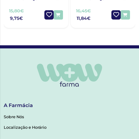
100ML
LOÇÃO HIDRATANTE
200ML
15,80€
16,45€
9,75€
11,84€
A Farmácia
Sobre Nós
Localização e Horário