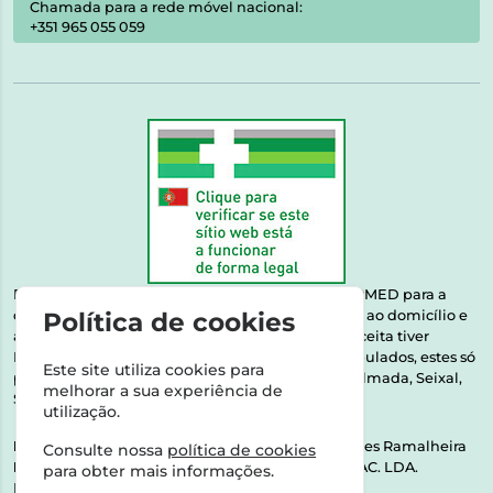
Chamada para a rede móvel nacional:
+351 965 055 059
Esta farmácia encontra-se autorizada pelo INFARMED para a
Política de cookies
dispensa de medicamentos e produtos de saúde ao domicílio e
através da internet. Medicamentos | Se na sua receita tiver
MSRM, MNSRM, MSRMV ou Medicamentos Manipulados, estes só
Este site utiliza cookies para
podem ser entregues nos seguintes concelhos: Almada, Seixal,
melhorar a sua experiência de
Sesimbra, Oeiras e Lisboa.
utilização.
Direção Técnica:
Dra. Raquel Alexandra Fernandes Ramalheira
Consulte nossa
política de cookies
NIPC:
513064133 | ASPAS E NÚMEROS SOC. FARMAC. LDA.
para obter mais informações.
Rua dos Castanheiros 5 AB Feijó2810-036 Almada