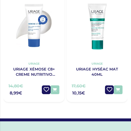
URIAGE
URIAGE
URIAGE XÉMOSE C8+
URIAGE HYSÉAC MAT
CREME NUTRITIVO
40ML
CALMANTE DE ROSTO
40ML
14,80€
17,60€
8,99€
10,15€