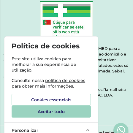
Política de cookies
Esta farmácia encontra-se autorizada pelo INFARMED para a
dispensa de medicamentos e produtos de saúde ao domicílio e
Este site utiliza cookies para
através da internet. Medicamentos | Se na sua receita tiver
melhorar a sua experiência de
MSRM, MNSRM, MSRMV ou Medicamentos Manipulados, estes só
utilização.
podem ser entregues nos seguintes concelhos: Almada, Seixal,
Sesimbra, Oeiras e Lisboa.
Consulte nossa
política de cookies
para obter mais informações.
Direção Técnica:
Dra. Raquel Alexandra Fernandes Ramalheira
NIPC:
513064133 | ASPAS E NÚMEROS SOC. FARMAC. LDA.
Cookies essenciais
Rua dos Castanheiros 5 AB Feijó2810-036 Almada
Aceitar tudo
Personalizar