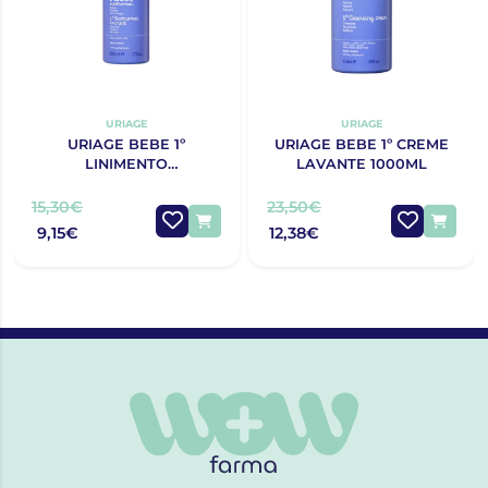
URIAGE
URIAGE
URIAGE BEBE 1º
URIAGE BEBE 1º CREME
LINIMENTO
LAVANTE 1000ML
OLEOTERMAL 500ML
15,30€
23,50€
9,15€
12,38€