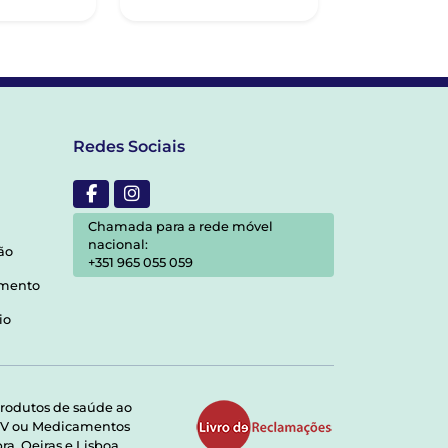
Redes Sociais
Chamada para a rede móvel
nacional:
ão
+351 965 055 059
amento
io
rodutos de saúde ao
RMV ou Medicamentos
a, Oeiras e Lisboa.