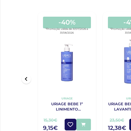
-40%
-
*Promoção válida de 31/07/2026 a
*Promoção válid
31/08/2026
31/0
URIAGE
UR
URIAGE BEBE 1º
URIAGE BE
LINIMENTO
LAVANT
OLEOTERMAL 500ML
15,30€
23,50€
9,15€
12,38€