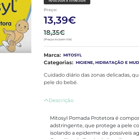
16/03/2026 a 31/08/2026
Preço:
13,39€
18,35€
(Preços incluem IVA)
Marca:
MITOSYL
Categorias:
HIGIENE, HIDRATAÇÃO E MU
Cuidado diário das zonas delicadas, qu
pele do bebé.
Descrição
Mitosyl Pomada Protetora é compost
adstringente, que protege a pele co
isolando a epiderme de possíveis age