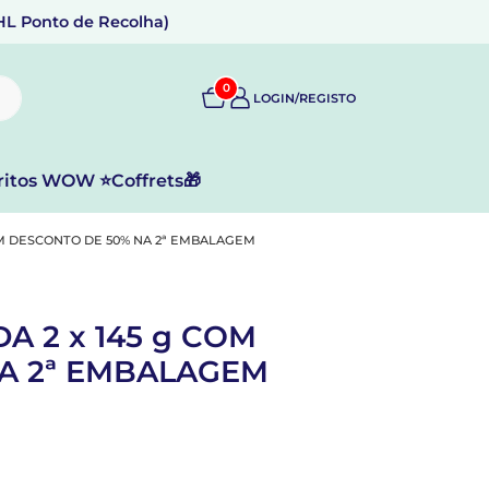
DHL Ponto de Recolha)
0
LOGIN/REGISTO
ritos WOW ⭐
Coffrets🎁
OM DESCONTO DE 50% NA 2ª EMBALAGEM
 2 x 145 g COM
A 2ª EMBALAGEM