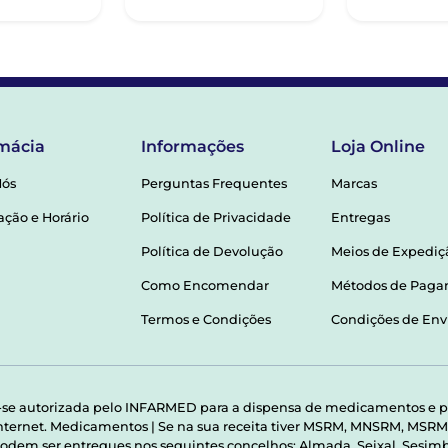
mácia
Informações
Loja Online
Nós
Perguntas Frequentes
Marcas
ação e Horário
Política de Privacidade
Entregas
Política de Devolução
Meios de Expediç
Como Encomendar
Métodos de Pag
Termos e Condições
Condições de Env
-se autorizada pelo INFARMED para a dispensa de medicamentos e p
 internet. Medicamentos | Se na sua receita tiver MSRM, MNSRM, MS
odem ser entregues nos seguintes concelhos: Almada, Seixal, Sesimbr