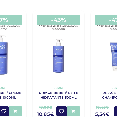
47%
-43%
-4
a de 14/07/2026 a
*Promoção válida de 22/05/2026 a
*Promoção válida
8/2026
31/08/2026
31/08
IAGE
URIAGE
URI
BE 1º CREME
URIAGE BEBE 1º LEITE
URIAGE 
E 1000ML
HIDRATANTE 500ML
CHAMPÔ
19,00€
10,45€
10,85€
5,54€