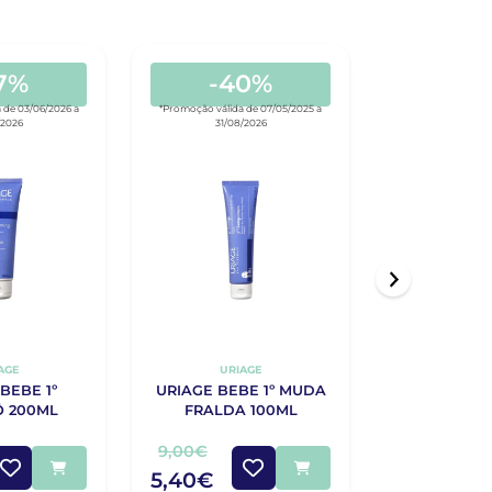
7%
-40%
-3
 de 03/06/2026 a
*Promoção válida de 07/05/2025 a
*Promoção válida 
/2026
31/08/2026
31/08/
AGE
URIAGE
URIA
BEBE 1º
URIAGE BEBE 1º MUDA
URIAGE 1ª
 200ML
FRALDA 100ML
LIMPEZA
9,00€
16,00€
5,40€
9,70€