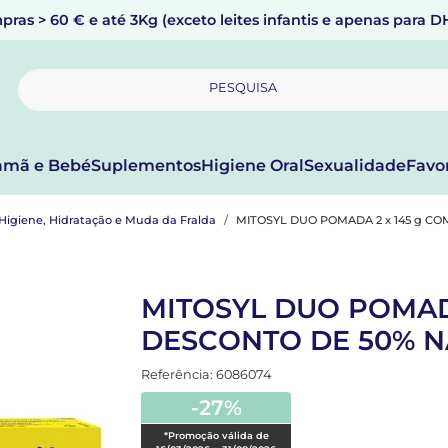
pras > 60 € e até 3Kg (exceto leites infantis e apenas para 
PESQUISA
mã e Bebé
Suplementos
Higiene Oral
Sexualidade
Favo
Higiene, Hidratação e Muda da Fralda
MITOSYL DUO POMADA 2 x 145 g C
MITOSYL DUO POMADA
DESCONTO DE 50% N
Referência: 6086074
-27%
*Promoção válida de