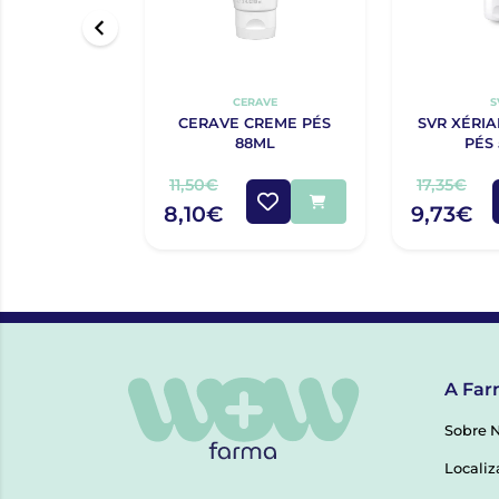
CERAVE
S
CERAVE CREME PÉS
SVR XÉRIA
88ML
PÉS
11,50€
17,35€
8,10€
9,73€
A Far
Sobre 
Localiz