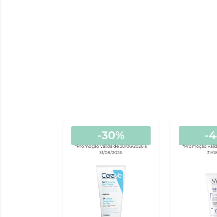
-30%
-
*Promoção válida de 30/06/2026 a
*Promoção válid
31/08/2026
31/0