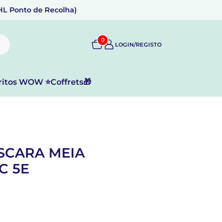
DHL Ponto de Recolha)
0
LOGIN/REGISTO
ritos WOW ⭐
Coffrets🎁
ÁSCARA MEIA
C 5E