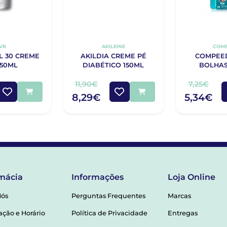
VR
AKILEINE
COM
L 30 CREME
AKILDIA CREME PÉ
COMPEE
 50ML
DIABÉTICO 150ML
BOLHAS
11,90€
7,25€
8,29€
5,34€
mácia
Informações
Loja Online
Nós
Perguntas Frequentes
Marcas
ação e Horário
Política de Privacidade
Entregas