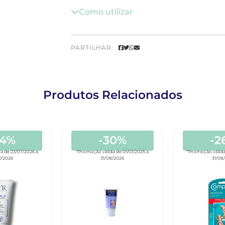
Como utilizar
PARTILHAR:
Produtos Relacionados
44%
-30%
-2
a de 23/07/2026 a
*Promoção válida de 01/01/2025 a
*Promoção válida
8/2026
31/08/2026
31/08