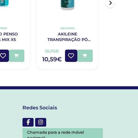
PEED
AKILEINE
AKILE
D PENSO
AKILEINE
AKIL
 MIX X5
TRANSPIRAÇÃO PÓ
TRANSPIRA
ABSORVENTE MICO
PÓ ABSORVE
PREVENTIVO 75g
13,75€
15,95€
10,59€
Redes Sociais
Chamada para a rede móvel
nacional: