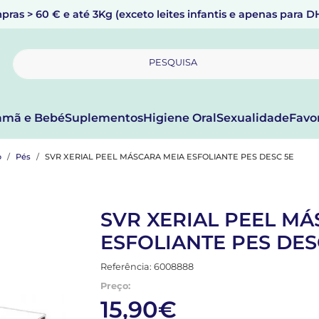
pras > 60 € e até 3Kg (exceto leites infantis e apenas para 
PESQUISA
mã e Bebé
Suplementos
Higiene Oral
Sexualidade
Favo
o
Pés
SVR XERIAL PEEL MÁSCARA MEIA ESFOLIANTE PES DESC 5E
SVR XERIAL PEEL M
ESFOLIANTE PES DES
Referência: 6008888
Preço:
15,90€