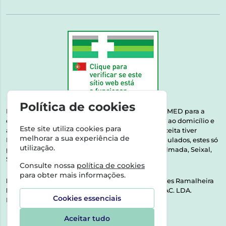
Política de cookies
Esta farmácia encontra-se autorizada pelo INFARMED para a
dispensa de medicamentos e produtos de saúde ao domicílio e
Este site utiliza cookies para
através da internet. Medicamentos | Se na sua receita tiver
melhorar a sua experiência de
MSRM, MNSRM, MSRMV ou Medicamentos Manipulados, estes só
utilização.
podem ser entregues nos seguintes concelhos: Almada, Seixal,
Sesimbra, Oeiras e Lisboa.
Consulte nossa
política de cookies
para obter mais informações.
Direção Técnica:
Dra. Raquel Alexandra Fernandes Ramalheira
NIPC:
513064133 | ASPAS E NÚMEROS SOC. FARMAC. LDA.
Cookies essenciais
Rua dos Castanheiros 5 AB Feijó2810-036 Almada
Aceitar tudo