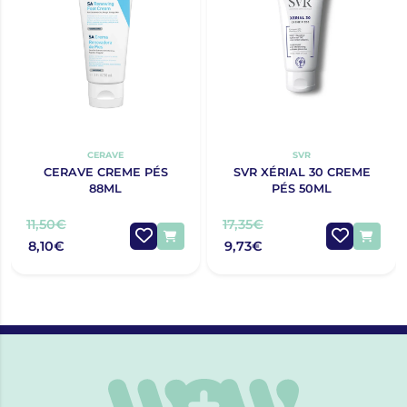
CERAVE
SVR
CERAVE CREME PÉS
SVR XÉRIAL 30 CREME
88ML
PÉS 50ML
11,50€
17,35€
8,10€
9,73€