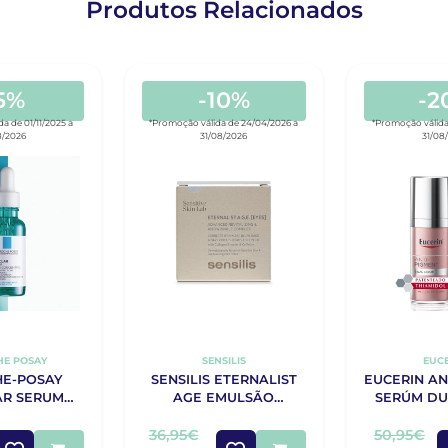
Produtos Relacionados
5%
-10%
-2
a de 01/11/2025 a
*Promoção válida de 24/04/2026 a
*Promoção válida
8/2026
31/08/2026
31/08
HE POSAY
SENSILIS
EUC
HE-POSAY
SENSILIS ETERNALIST
EUCERIN AN
AR SERUM
AGE EMULSÃO
SERÚM DU
NCENTRADO
CONTORNO DE
0ML
OLHOS20
36,95€
50,95€