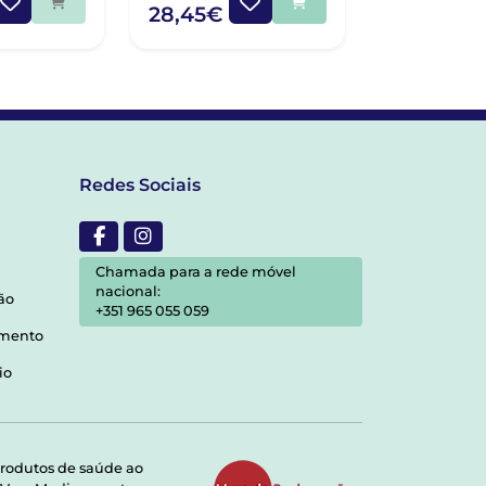
28,45€
16,95€
Redes Sociais
Chamada para a rede móvel
nacional:
ão
+351 965 055 059
amento
io
rodutos de saúde ao