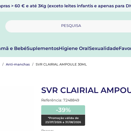
pras > 60 € e até 3Kg (exceto leites infantis e apenas para 
PESQUISA
mã e Bebé
Suplementos
Higiene Oral
Sexualidade
Favo
Anti-manchas
SVR CLAIRIAL AMPOULE 30ML
SVR CLAIRIAL AMPO
Referência: 7248849
-39%
*Promoção válida de
23/07/2026 a 31/08/2026
Preço: