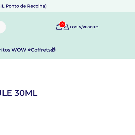
DHL Ponto de Recolha)
0
LOGIN/REGISTO
ritos WOW ⭐
Coffrets🎁
ULE 30ML