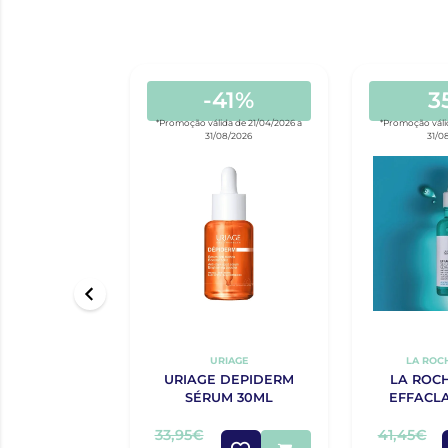
-41%
3
*Promoção válida de 21/04/2026 a
*Promoção válid
31/08/2026
31/0
URIAGE
LA ROC
URIAGE DEPIDERM
LA ROC
SÉRUM 30ML
EFFACL
ULTRA CO
3
33,95€
41,45€