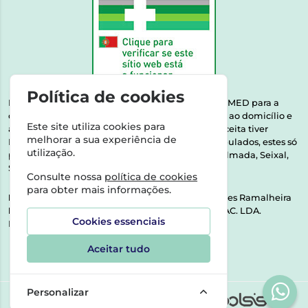
Política de cookies
Esta farmácia encontra-se autorizada pelo INFARMED para a
dispensa de medicamentos e produtos de saúde ao domicílio e
Este site utiliza cookies para
através da internet. Medicamentos | Se na sua receita tiver
melhorar a sua experiência de
MSRM, MNSRM, MSRMV ou Medicamentos Manipulados, estes só
utilização.
podem ser entregues nos seguintes concelhos: Almada, Seixal,
Sesimbra, Oeiras e Lisboa.
Consulte nossa
política de cookies
para obter mais informações.
Direção Técnica:
Dra. Raquel Alexandra Fernandes Ramalheira
NIPC:
513064133 | ASPAS E NÚMEROS SOC. FARMAC. LDA.
Cookies essenciais
Rua dos Castanheiros 5 AB Feijó2810-036 Almada
Aceitar tudo
Personalizar
©2026 Todos os direitos reservados