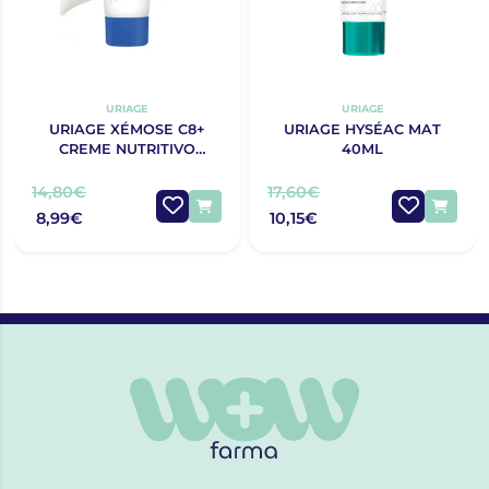
URIAGE
URIAGE
URIAGE XÉMOSE C8+
URIAGE HYSÉAC MAT
CREME NUTRITIVO
40ML
CALMANTE DE ROSTO
40ML
14,80€
17,60€
8,99€
10,15€