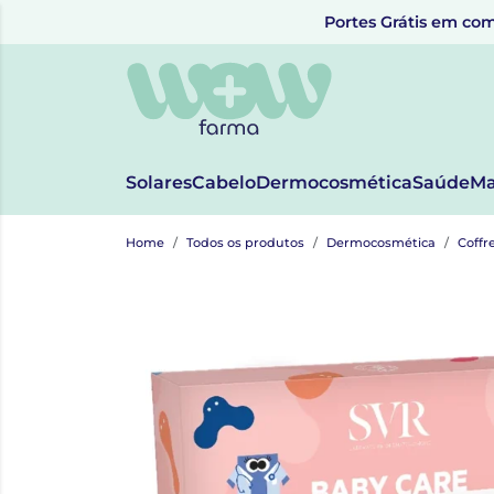
Portes Grátis em com
Solares
Cabelo
Dermocosmética
Saúde
Ma
Home
Todos os produtos
Dermocosmética
Coffr