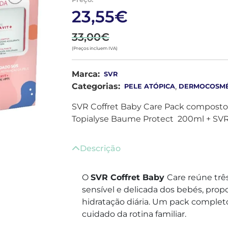
23,55€
33,00€
(Preços incluem IVA)
Marca:
SVR
Categorias:
,
PELE ATÓPICA
DERMOCOSMÉ
SVR Coffret Baby Care Pack composto 
Topialyse Baume Protect 200ml + SV
Descrição
O
SVR Coffret Baby
Care reúne três
sensível e delicada dos bebés, prop
hidratação diária. Um pack compl
cuidado da rotina familiar.