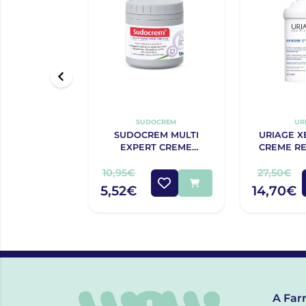
SUDOCREM
UR
SUDOCREM MULTI
URIAGE X
EXPERT CREME
CREME RE
PROTECTOR 125G
ANTIPRUR
10,95€
27,50€
5,52€
14,70€
A Far