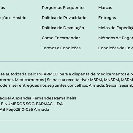
Nós
Perguntas Frequentes
Marcas
ação e Horário
Política de Privacidade
Entregas
Política de Devolução
Meios de Expediç
Como Encomendar
Métodos de Pag
Termos e Condições
Condições de Env
-se autorizada pelo INFARMED para a dispensa de medicamentos e p
 internet. Medicamentos | Se na sua receita tiver MSRM, MNSRM, MS
odem ser entregues nos seguintes concelhos: Almada, Seixal, Sesimbr
Raquel Alexandra Fernandes Ramalheira
S E NÚMEROS SOC. FARMAC. LDA.
 AB Feijó2810-036 Almada