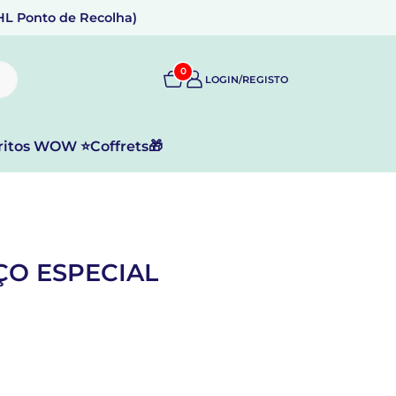
DHL Ponto de Recolha)
0
LOGIN/REGISTO
ritos WOW ⭐
Coffrets🎁
ÇO ESPECIAL