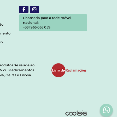
Chamada para a rede móvel
nacional:
ão
+351 965 055 059
amento
io
rodutos de saúde ao
RMV ou Medicamentos
a, Oeiras e Lisboa.