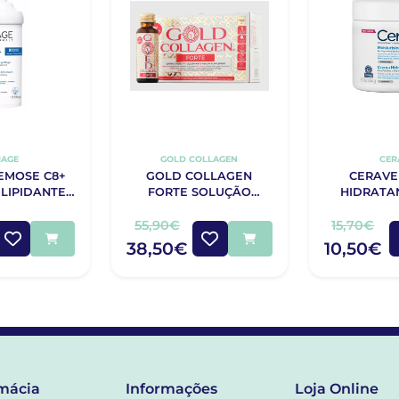
IAGE
GOLD COLLAGEN
CER
EMOSE C8+
GOLD COLLAGEN
CERAVE
LIPIDANTE
FORTE SOLUÇÃO
HIDRATA
IDO 400ML
10X50ML
55,90€
15,70€
38,50€
10,50€
mácia
Informações
Loja Online