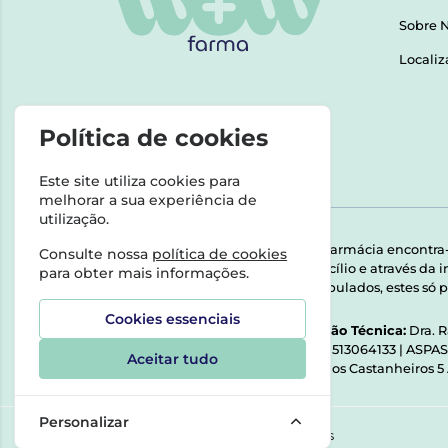
Sobre 
Localiz
Política de cookies
Este site utiliza cookies para
melhorar a sua experiência de
utilização.
Esta farmácia encontra
Consulte nossa
política de cookies
domicílio e através da
para obter mais informações.
Manipulados, estes só p
Cookies essenciais
Direção Técnica:
Dra. 
NIPC:
513064133 | ASPA
Aceitar tudo
Rua dos Castanheiros 5
Personalizar
©2026 Todos os direitos reservados