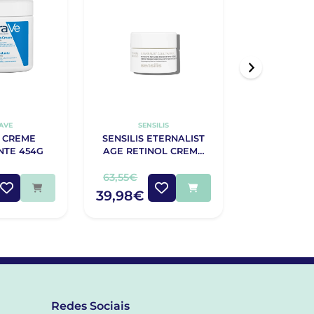
AVE
SENSILIS
LA ROCHE
 CREME
SENSILIS ETERNALIST
LA ROCH
NTE 454G
AGE RETINOL CREME
CICAPLA
50ML
BÁLSAMO 
40
63,55€
15,50€
39,98€
9,41€
Redes Sociais