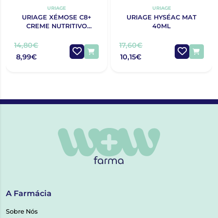
URIAGE
URIAGE
URIAGE XÉMOSE C8+
URIAGE HYSÉAC MAT
CREME NUTRITIVO
40ML
CALMANTE DE ROSTO
40ML
14,80€
17,60€
8,99€
10,15€
A Farmácia
Sobre Nós