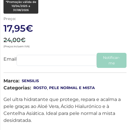
*Promoção válida de
10/04/2025 a
31/08/2026
Preço:
17,95€
24,00€
(Preços incluem IVA)
Notificar-
Email
me
Marca:
SENSILIS
Categorias:
,
ROSTO
PELE NORMAL E MISTA
Gel ultra hidratante que protege, repara e acalma a
pele graças ao Aloé Vera, Ácido Hialurónico e à
Centelha Asiática. Ideal para pele normal a mista
desidratada.