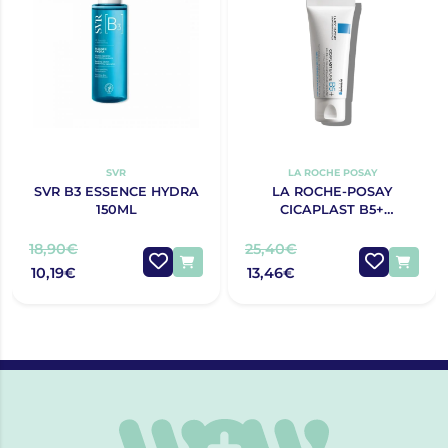
SVR
LA ROCHE POSAY
SVR B3 ESSENCE HYDRA
LA ROCHE-POSAY
150ML
CICAPLAST B5+
BÁLSAMO ULTRA
REPARADOR 100ML
18,90€
25,40€
10,19€
13,46€