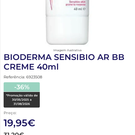
Imagem ilustrativa
BIODERMA SENSIBIO AR BB
CREME 40ml
Referência: 6923508
-36%
*Promoção válida de
30/05/2025 a
31/08/2026
Preço:
19,95€
31,20€