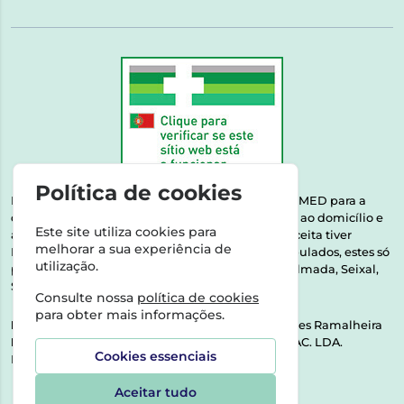
Política de cookies
Esta farmácia encontra-se autorizada pelo INFARMED para a
dispensa de medicamentos e produtos de saúde ao domicílio e
Este site utiliza cookies para
através da internet. Medicamentos | Se na sua receita tiver
melhorar a sua experiência de
MSRM, MNSRM, MSRMV ou Medicamentos Manipulados, estes só
utilização.
podem ser entregues nos seguintes concelhos: Almada, Seixal,
Sesimbra, Oeiras e Lisboa.
Consulte nossa
política de cookies
para obter mais informações.
Direção Técnica:
Dra. Raquel Alexandra Fernandes Ramalheira
NIPC:
513064133 | ASPAS E NÚMEROS SOC. FARMAC. LDA.
Cookies essenciais
Rua dos Castanheiros 5 AB Feijó2810-036 Almada
Aceitar tudo