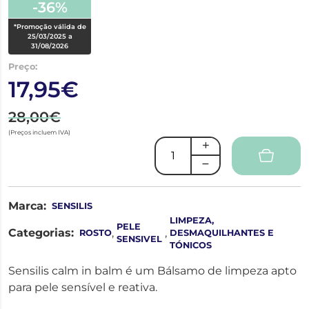
-36%
*Promoção válida de
25/03/2025 a
31/08/2026
Preço:
17,95€
28,00€
(Preços incluem IVA)
Marca:
SENSILIS
LIMPEZA,
PELE
Categorias:
,
,
ROSTO
DESMAQUILHANTES E
SENSIVEL
TÓNICOS
Sensilis calm in balm é um Bálsamo de limpeza apto
para pele sensível e reativa.