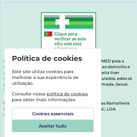
Política de cookies
Esta farmácia encontra-se autorizada pelo INFARMED para a
dispensa de medicamentos e produtos de saúde ao domicílio e
Este site utiliza cookies para
através da internet. Medicamentos | Se na sua receita tiver
melhorar a sua experiência de
MSRM, MNSRM, MSRMV ou Medicamentos Manipulados, estes só
utilização.
podem ser entregues nos seguintes concelhos: Almada, Seixal,
Sesimbra, Oeiras e Lisboa.
Consulte nossa
política de cookies
para obter mais informações.
Direção Técnica:
Dra. Raquel Alexandra Fernandes Ramalheira
NIPC:
513064133 | ASPAS E NÚMEROS SOC. FARMAC. LDA.
Cookies essenciais
Rua dos Castanheiros 5 AB Feijó2810-036 Almada
Aceitar tudo