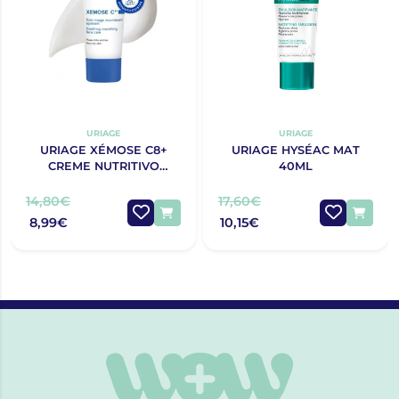
URIAGE
URIAGE
URIAGE XÉMOSE C8+
URIAGE HYSÉAC MAT
CREME NUTRITIVO
40ML
CALMANTE DE ROSTO
40ML
14,80€
17,60€
8,99€
10,15€