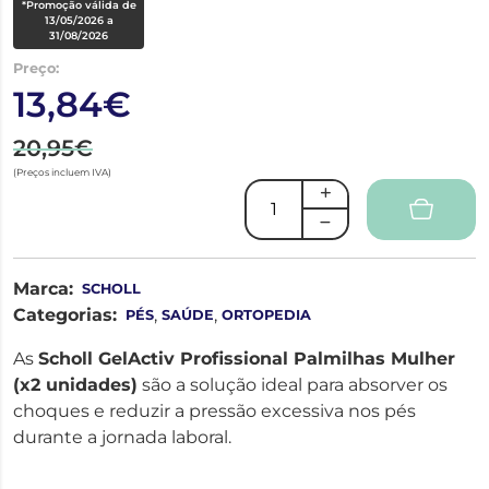
*Promoção válida de
13/05/2026 a
31/08/2026
Preço:
13,84€
20,95€
(Preços incluem IVA)
Marca:
SCHOLL
Categorias:
,
,
PÉS
SAÚDE
ORTOPEDIA
As
Scholl GelActiv Profissional Palmilhas Mulher
(x2 unidades)
são a solução ideal para
absorver os
choques e reduzir a pressão excessiva
nos pés
durante a jornada laboral.