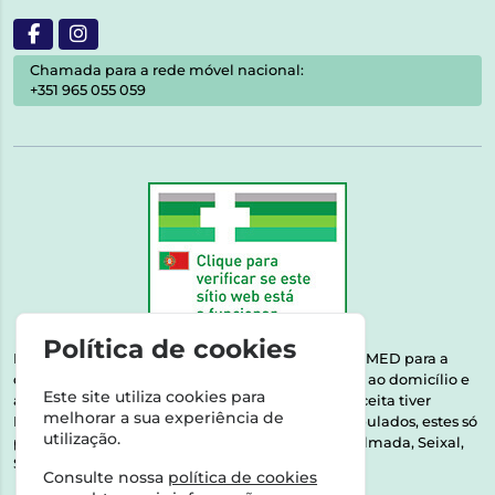
Chamada para a rede móvel nacional:
+351 965 055 059
Política de cookies
Esta farmácia encontra-se autorizada pelo INFARMED para a
dispensa de medicamentos e produtos de saúde ao domicílio e
Este site utiliza cookies para
através da internet. Medicamentos | Se na sua receita tiver
melhorar a sua experiência de
MSRM, MNSRM, MSRMV ou Medicamentos Manipulados, estes só
utilização.
podem ser entregues nos seguintes concelhos: Almada, Seixal,
Sesimbra, Oeiras e Lisboa.
Consulte nossa
política de cookies