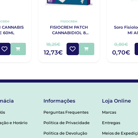
OCREM
FISIOCREM
M CANNABIS
FISIOCREM PATCH
Soro Fisiol
E 60ML
CANNABIDIOL 8
Ml A
UNIDADES
18,25€
0,80€
12,73€
0,70€
mácia
Informações
Loja Online
Nós
Perguntas Frequentes
Marcas
ação e Horário
Política de Privacidade
Entregas
Política de Devolução
Meios de Expediç