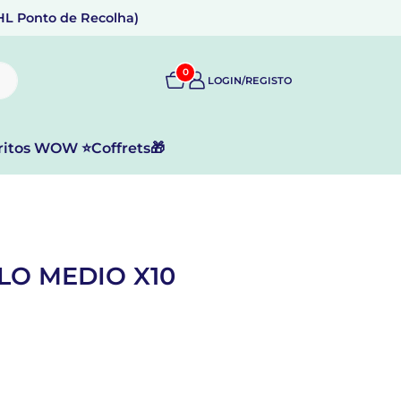
DHL Ponto de Recolha)
0
LOGIN/REGISTO
ritos WOW ⭐
Coffrets🎁
O MEDIO X10