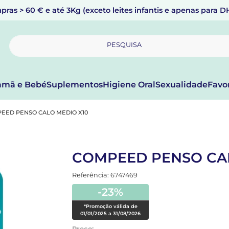
pras > 60 € e até 3Kg (exceto leites infantis e apenas para 
PESQUISA
mã e Bebé
Suplementos
Higiene Oral
Sexualidade
Favo
EED PENSO CALO MEDIO X10
COMPEED PENSO CAL
Referência: 6747469
-23%
*Promoção válida de
01/01/2025 a 31/08/2026
Preço: