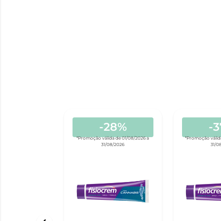
-28%
-
*Promoção válida de 01/08/2026 a
*Promoção válid
31/08/2026
31/0