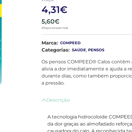
4,31€
5,60€
(Preços incluem IVA)
Marca:
COMPEED
Categorias:
,
SAÚDE
PENSOS
Os pensos COMPEED® Calos contêm a t
alivia a dor imediatamente e ajuda a 
durante dias, como também proporcion
a pressão.
Descrição
A tecnologia hidrocoloide COMPEED
da dor graças ao almofadado reforç
causadora do calo. A reconhecida tec