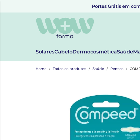
Portes Grátis em com
Solares
Cabelo
Dermocosmética
Saúde
Ma
Home
Todos os produtos
Saúde
Pensos
COMP