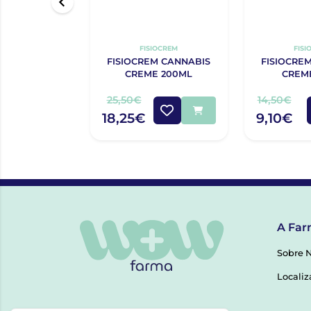
FISIOCREM
FISI
FISIOCREM CANNABIS
FISIOCRE
CREME 200ML
CREM
25,50€
14,50€
18,25€
9,10€
A Far
Sobre 
Localiz