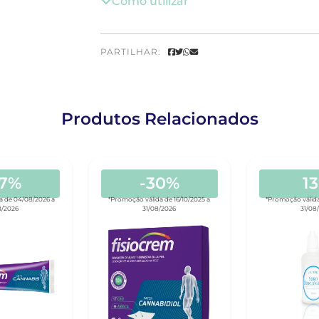
Como utilizar
PARTILHAR:
Produtos Relacionados
37%
-30%
1
a de 04/08/2026 a
*Promoção válida de 16/10/2025 a
*Promoção válida
8/2026
31/08/2026
31/08